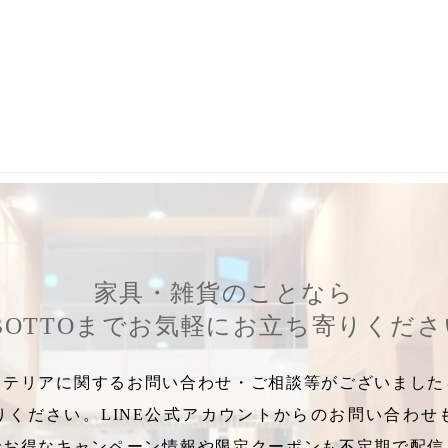
3年お正月
,
2023年お正月飾り
,
2023年干支オブジェ
,
えんぎもん
,
202
家具・雑貨のことなら
BOTTOまでお気軽にお立ち寄りくだ
テリアに関するお問い合わせ・ご相談等がございましたら
りください。LINE公式アカウントからのお問い合わせ
でお得なキャンペーン情報や限定クーポンも不定期で配信