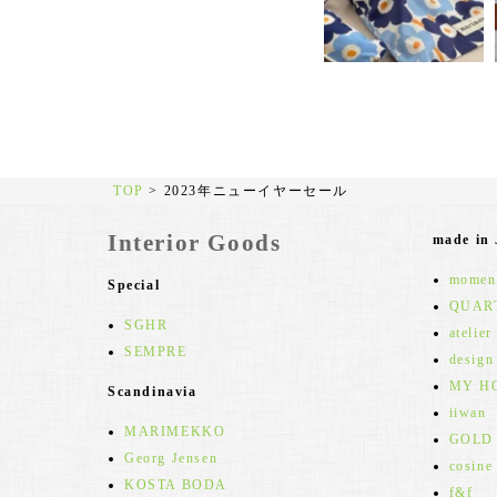
TOP
>
2023年ニューイヤーセール
Interior Goods
made in
moment
Special
QUAR
SGHR
atelier
SEMPRE
design
MY H
Scandinavia
iiwan
MARIMEKKO
GOLD
Georg Jensen
cosine
KOSTA BODA
f&f