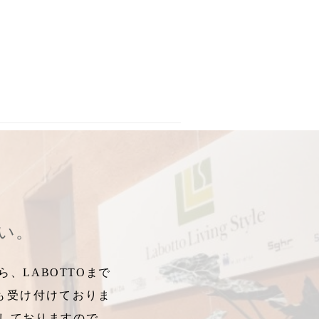
3年新春特価
,
2023年卯年
,
2023年アイテム
,
2023
,
2023年福袋
,
2023
さい。
、LABOTTOまで
も受け付けておりま
しておりますので、