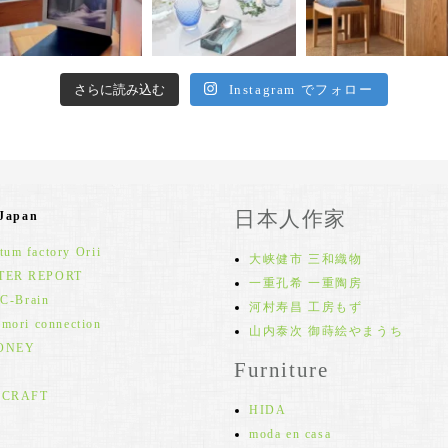
さらに読み込む
Instagram でフォロー
日本人作家
 Japan
um factory Orii
大峡健市 三和織物
TER REPORT
一重孔希 一重陶房
 C-Brain
河村寿昌 工房もず
 mori connection
山内泰次 御蒔絵やまうち
ONEY
Furniture
 CRAFT
HIDA
moda en casa