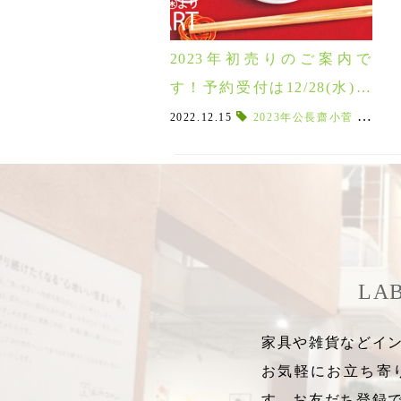
2023年初売りのご案内で
す！予約受付は12/28(水)ま
で「2023 LABOTTO NEW
2022.12.15
2023年公長齋小菅
,
202
YEAR SALE」1/5(木)～
LA
家具や雑貨などイン
お気軽にお立ち寄
す。お友だち登録