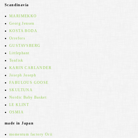
Scandinavia
MARIMEKKO
Georg Jensen
KOSTA BODA
Orrefors
GUSTAVSBERG
Littlephant
Tonfisk
KARIN CARLANDER
Joseph Joseph
FABULOUS GOOSE
SKULTUNA
Nordic Baby Basket
LE KLINT
OSMIA
made in Japan
momentum factory Orii