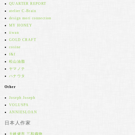
QUARTER REPORT
atelier C-Brain
design mori connection
MY HONEY
iiwan
GOLD CRAFT
cosine
f&f
松山油脂
ヤマノテ
ハナウタ
Other
Joseph Joseph
VOLUSPA
ANNIESLOAN
日本人作家
大峡健市 三和織物