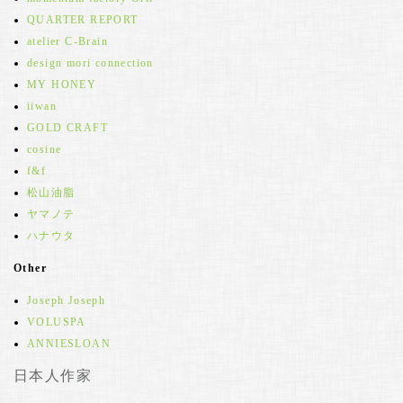
QUARTER REPORT
atelier C-Brain
design mori connection
MY HONEY
iiwan
GOLD CRAFT
cosine
f&f
松山油脂
ヤマノテ
ハナウタ
Other
Joseph Joseph
VOLUSPA
ANNIESLOAN
日本人作家