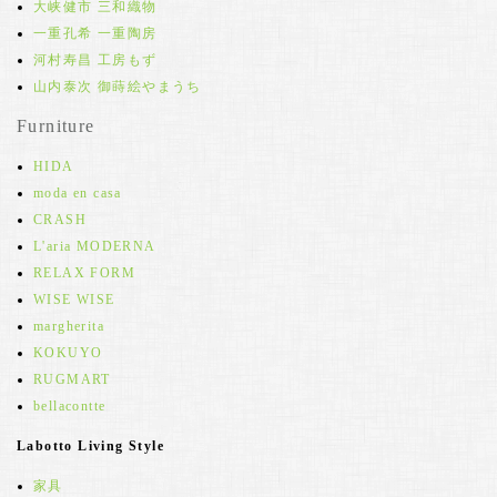
大峡健市 三和織物
一重孔希 一重陶房
河村寿昌 工房もず
山内泰次 御蒔絵やまうち
Furniture
HIDA
moda en casa
CRASH
L'aria MODERNA
RELAX FORM
WISE WISE
margherita
KOKUYO
RUGMART
bellacontte
Labotto Living Style
家具