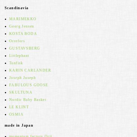
Scandinavia
MARIMEKKO
Georg Jensen
KOSTA BODA
Orrefors
GUSTAVSBERG
Littlephant
Tonfisk
KARIN CARLANDER
Joseph Joseph
FABULOUS GOOSE
SKULTUNA
Nordic Baby Basket
LE KLINT
OSMIA
made in Japan
momentum factory Orii