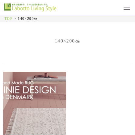
TOP
>
140×200㎝
140×200㎝