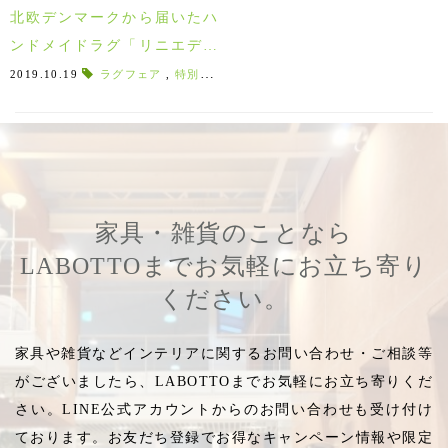
北欧デンマークから届いたハ
ンドメイドラグ「リニエデザ
イン」特別販売会！
2019.10.19
ラグフェア
,
特別販売会
,
ラグマット
,
Scandinavia
,
LINIE
家具・雑貨のことなら
LABOTTOまでお気軽にお立ち寄り
ください。
家具や雑貨などインテリアに関するお問い合わせ・ご相談等
がございましたら、LABOTTOまでお気軽にお立ち寄りくだ
さい。LINE公式アカウントからのお問い合わせも受け付け
ております。お友だち登録でお得なキャンペーン情報や限定