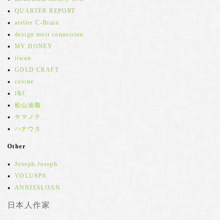
QUARTER REPORT
atelier C-Brain
design mori connection
MY HONEY
iiwan
GOLD CRAFT
cosine
f&f
松山油脂
ヤマノテ
ハナウタ
Other
Joseph Joseph
VOLUSPA
ANNIESLOAN
日本人作家