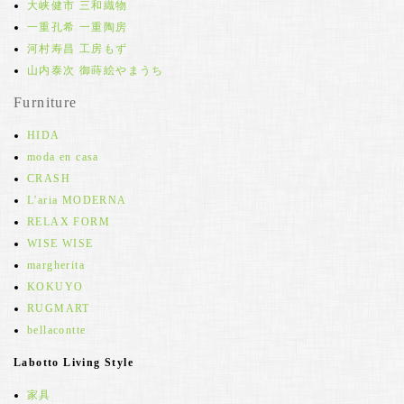
大峡健市 三和織物
一重孔希 一重陶房
河村寿昌 工房もず
山内泰次 御蒔絵やまうち
Furniture
HIDA
moda en casa
CRASH
L'aria MODERNA
RELAX FORM
WISE WISE
margherita
KOKUYO
RUGMART
bellacontte
Labotto Living Style
家具