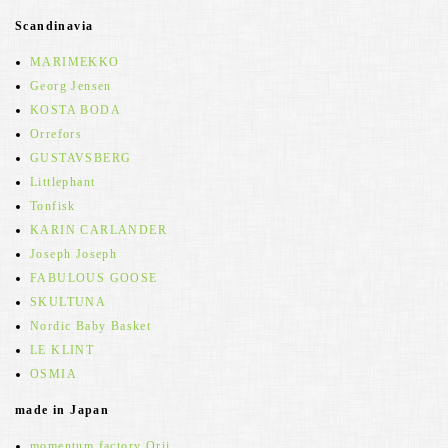
Scandinavia
MARIMEKKO
Georg Jensen
KOSTA BODA
Orrefors
GUSTAVSBERG
Littlephant
Tonfisk
KARIN CARLANDER
Joseph Joseph
FABULOUS GOOSE
SKULTUNA
Nordic Baby Basket
LE KLINT
OSMIA
made in Japan
momentum factory Orii