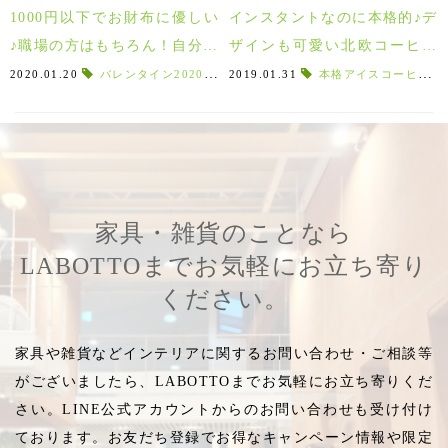
1000円以下でお財布に優しい
インスタントなのに本格的♪デ
♪職場の方はもちろん！自分用
ザインも可愛い北欧コーヒー
に買いたいバレンタインギフ
Kippis(キッピス)！
2020.01.20
バレンタイン2020
,
バレンタイン特集2020
2019.01.31
本格アイスコーヒー
,
Playin choc
,
,
ト！
家具・雑貨のことなら
LABOTTOまでお気軽にお立ち寄り
ください。
家具や雑貨などインテリアに関するお問い合わせ・ご相談等
がございましたら、LABOTTOまでお気軽にお立ち寄りくだ
さい。LINE公式アカウントからのお問い合わせも受け付け
ております。お友だち登録でお得なキャンペーン情報や限定