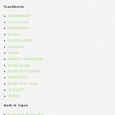
Scandinavia
MARIMEKKO
Georg Jensen
KOSTA BODA
Orrefors
GUSTAVSBERG
Littlephant
Tonfisk
KARIN CARLANDER
Joseph Joseph
FABULOUS GOOSE
SKULTUNA
Nordic Baby Basket
LE KLINT
OSMIA
made in Japan
momentum factory Orii