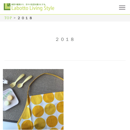
TOP
>
２０１８
２０１８