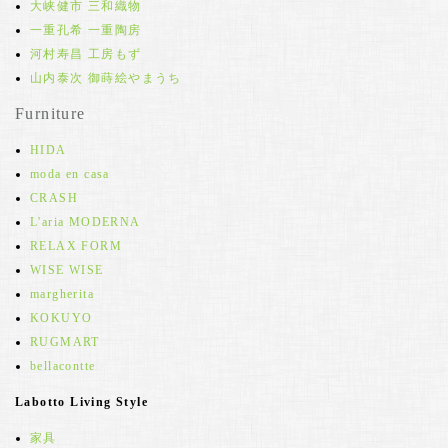
大峡健市 三和織物
一重孔希 一重陶房
河村寿昌 工房もず
山内泰次 御蒔絵やまうち
Furniture
HIDA
moda en casa
CRASH
L'aria MODERNA
RELAX FORM
WISE WISE
margherita
KOKUYO
RUGMART
bellacontte
Labotto Living Style
家具