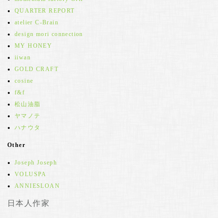
QUARTER REPORT
atelier C-Brain
design mori connection
MY HONEY
iiwan
GOLD CRAFT
cosine
f&f
松山油脂
ヤマノテ
ハナウタ
Other
Joseph Joseph
VOLUSPA
ANNIESLOAN
日本人作家