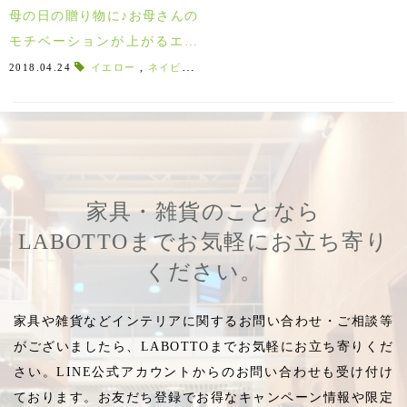
母の日の贈り物に♪お母さんの
モチベーションが上がるエプ
ロン特集♪
2018.04.24
イエロー
,
ネイビー
,
レッド
,
グリーン
,
カンヌ
,
グレー
,
家具・雑貨のことなら
LABOTTOまでお気軽にお立ち寄り
ください。
家具や雑貨などインテリアに関するお問い合わせ・ご相談等
がございましたら、LABOTTOまでお気軽にお立ち寄りくだ
さい。LINE公式アカウントからのお問い合わせも受け付け
ております。お友だち登録でお得なキャンペーン情報や限定