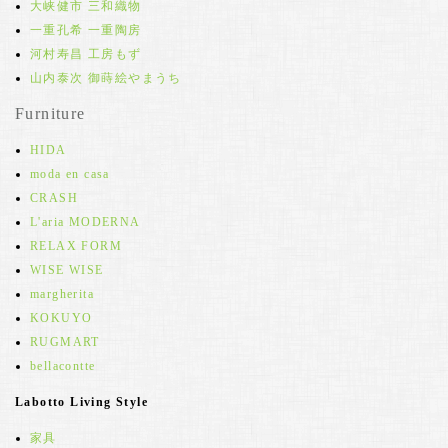
大峡健市 三和織物
一重孔希 一重陶房
河村寿昌 工房もず
山内泰次 御蒔絵やまうち
Furniture
HIDA
moda en casa
CRASH
L'aria MODERNA
RELAX FORM
WISE WISE
margherita
KOKUYO
RUGMART
bellacontte
Labotto Living Style
家具