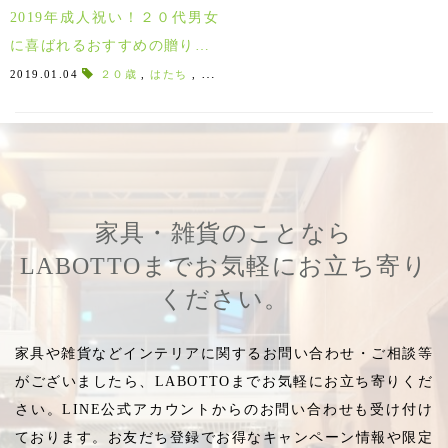
2019年成人祝い！２０代男女
に喜ばれるおすすめの贈り物1
0選♪
2019.01.04
２０歳
,
はたち
,
二十歳
,
社会人
,
入社祝い
,
タイピン
,
就
家具・雑貨のことなら
LABOTTOまでお気軽にお立ち寄り
ください。
家具や雑貨などインテリアに関するお問い合わせ・ご相談等
がございましたら、LABOTTOまでお気軽にお立ち寄りくだ
さい。LINE公式アカウントからのお問い合わせも受け付け
ております。お友だち登録でお得なキャンペーン情報や限定