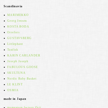
Scandinavia
MARIMEKKO
Georg Jensen
KOSTA BODA
Orrefors
GUSTAVSBERG
Littlephant
Tonfisk
KARIN CARLANDER
Joseph Joseph
FABULOUS GOOSE
SKULTUNA
Nordic Baby Basket
LE KLINT
OSMIA
made in Japan
momentum factory Orii