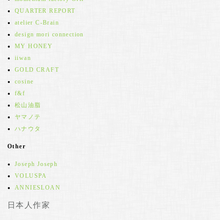
QUARTER REPORT
atelier C-Brain
design mori connection
MY HONEY
iiwan
GOLD CRAFT
cosine
f&f
松山油脂
ヤマノテ
ハナウタ
Other
Joseph Joseph
VOLUSPA
ANNIESLOAN
日本人作家