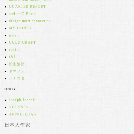
QUARTER REPORT
atelier C-Brain
design mori connection
MY HONEY
iiwan
GOLD CRAFT
cosine
f&f
松山油脂
ヤマノテ
ハナウタ
Other
Joseph Joseph
VOLUSPA
ANNIESLOAN
日本人作家