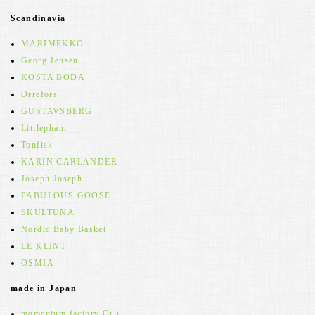
Scandinavia
MARIMEKKO
Georg Jensen
KOSTA BODA
Orrefors
GUSTAVSBERG
Littlephant
Tonfisk
KARIN CARLANDER
Joseph Joseph
FABULOUS GOOSE
SKULTUNA
Nordic Baby Basket
LE KLINT
OSMIA
made in Japan
momentum factory Orii