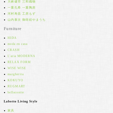
大峡健市 三和織物
一重孔希 一重陶房
河村寿昌 工房もず
山内泰次 御蒔絵やまうち
Furniture
HIDA
moda en casa
CRASH
L'aria MODERNA
RELAX FORM
WISE WISE
margherita
KOKUYO
RUGMART
bellacontte
Labotto Living Style
家具