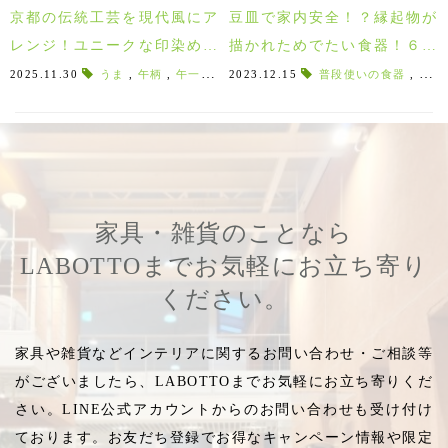
京都の伝統工芸を現代風にア
豆皿で家内安全！？縁起物が
レンジ！ユニークな印染めの
描かれためでたい食器！６３
干支ハンカチ「印染杉下」♪
ロクサンの『吉兆』の豆皿！
2025.11.30
うま
,
午柄
,
午一匹
,
ウマ
2023.12.15
,
午
,
2025
普段使いの食器
,
2025年干支
,
,
しる
めで
家具・雑貨のことなら
LABOTTOまでお気軽にお立ち寄り
ください。
家具や雑貨などインテリアに関するお問い合わせ・ご相談等
がございましたら、LABOTTOまでお気軽にお立ち寄りくだ
さい。LINE公式アカウントからのお問い合わせも受け付け
ております。お友だち登録でお得なキャンペーン情報や限定