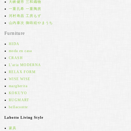
大峡健市 三和織物
一重孔希 一重陶房
河村寿昌 工房もず
山内泰次 御蒔絵やまうち
Furniture
HIDA
moda en casa
CRASH
L'aria MODERNA
RELAX FORM
WISE WISE
margherita
KOKUYO
RUGMART
bellacontte
Labotto Living Style
家具