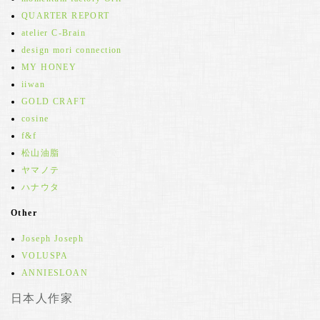
QUARTER REPORT
atelier C-Brain
design mori connection
MY HONEY
iiwan
GOLD CRAFT
cosine
f&f
松山油脂
ヤマノテ
ハナウタ
Other
Joseph Joseph
VOLUSPA
ANNIESLOAN
日本人作家