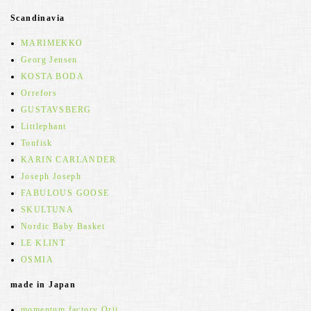
Scandinavia
MARIMEKKO
Georg Jensen
KOSTA BODA
Orrefors
GUSTAVSBERG
Littlephant
Tonfisk
KARIN CARLANDER
Joseph Joseph
FABULOUS GOOSE
SKULTUNA
Nordic Baby Basket
LE KLINT
OSMIA
made in Japan
momentum factory Orii