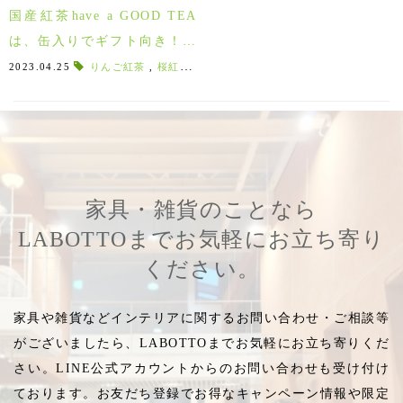
国産紅茶have a GOOD TEA
は、缶入りでギフト向き！フ
ルーツの香りのフレーバーテ
2023.04.25
りんご紅茶
,
桜紅茶
,
バタフライピー
,
送別ギフト
,
夜桜ハ
ィー飲んでみた感想も♪
家具・雑貨のことなら
LABOTTOまでお気軽にお立ち寄り
ください。
家具や雑貨などインテリアに関するお問い合わせ・ご相談等
がございましたら、LABOTTOまでお気軽にお立ち寄りくだ
さい。LINE公式アカウントからのお問い合わせも受け付け
ております。お友だち登録でお得なキャンペーン情報や限定