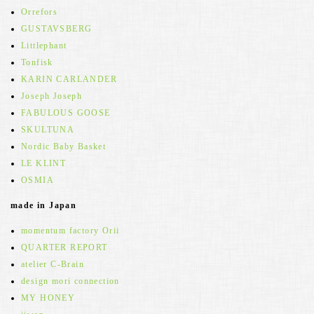
Orrefors
GUSTAVSBERG
Littlephant
Tonfisk
KARIN CARLANDER
Joseph Joseph
FABULOUS GOOSE
SKULTUNA
Nordic Baby Basket
LE KLINT
OSMIA
made in Japan
momentum factory Orii
QUARTER REPORT
atelier C-Brain
design mori connection
MY HONEY