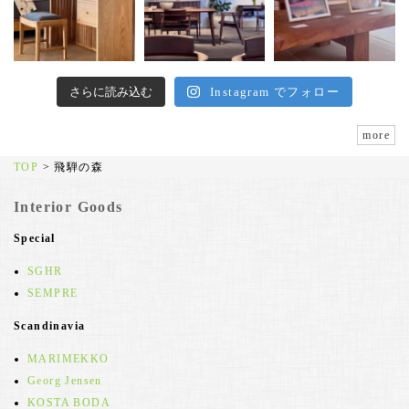
さらに読み込む
Instagram でフォロー
more
TOP
>
飛騨の森
Interior Goods
Special
SGHR
SEMPRE
Scandinavia
MARIMEKKO
Georg Jensen
KOSTA BODA