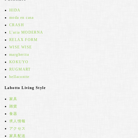
HIDA
moda en casa
CRASH
L'aria MODERNA
RELAX FORM
WISE WISE
margherita
KOKUYO
RUGMART
bellacontte
Labotto Living Style
家具
雑貨
食器
求人情報
アクセス
家具配送