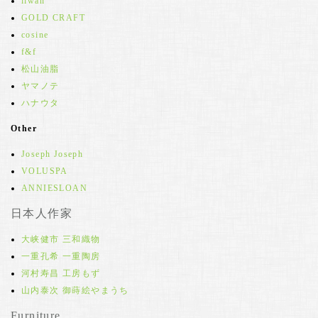
iiwan
GOLD CRAFT
cosine
f&f
松山油脂
ヤマノテ
ハナウタ
Other
Joseph Joseph
VOLUSPA
ANNIESLOAN
日本人作家
大峡健市 三和織物
一重孔希 一重陶房
河村寿昌 工房もず
山内泰次 御蒔絵やまうち
Furniture