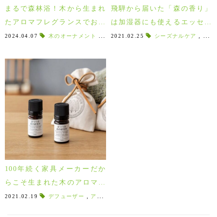
まるで森林浴！木から生まれ
飛騨から届いた「森の香り」
たアロマフレグランスでお部
は加湿器にも使えるエッセン
屋を癒し空間に♪
シャルオイル♪入れるだけでス
2024.04.07
木のオーナメント
,
木から生まれたオイル
2021.02.25
シーズナルケア
,
リードスティッ
,
アロ
プレーになるベースも入荷し
ました！
100年続く家具メーカーだか
らこそ生まれた木のアロマオ
イル、飛騨の森の香りが届き
2021.02.19
デフューザー
,
アロマスタンド
,
天然成分100％
,
森の恵み
,
ました♪