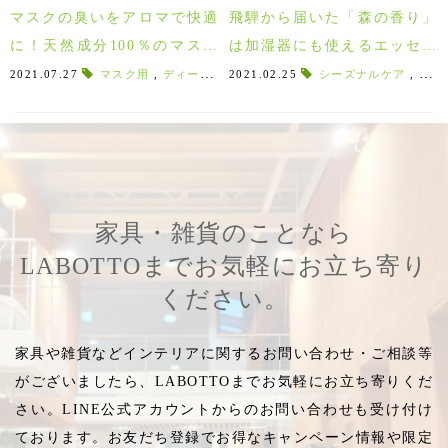
マスクの臭いをアロマで快適
飛騨から届いた「森の香り」
に！天然成分100％のマスク
は加湿器にも使えるエッセン
用スプレー♪
シャルオイル♪入れるだけでス
2021.07.27
マスク用
,
ディート無添加
2021.02.25
,
天然素材
,
シーズナルケア
ナチュラル派
,
,
きつ
アロ
プレーになるベースも入荷し
ました！
家具・雑貨のことなら
LABOTTOまでお気軽にお立ち寄り
ください。
家具や雑貨などインテリアに関するお問い合わせ・ご相談等
がございましたら、LABOTTOまでお気軽にお立ち寄りくだ
さい。LINE公式アカウントからのお問い合わせも受け付け
ております。お友だち登録でお得なキャンペーン情報や限定