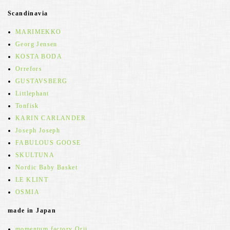
Scandinavia
MARIMEKKO
Georg Jensen
KOSTA BODA
Orrefors
GUSTAVSBERG
Littlephant
Tonfisk
KARIN CARLANDER
Joseph Joseph
FABULOUS GOOSE
SKULTUNA
Nordic Baby Basket
LE KLINT
OSMIA
made in Japan
momentum factory Orii