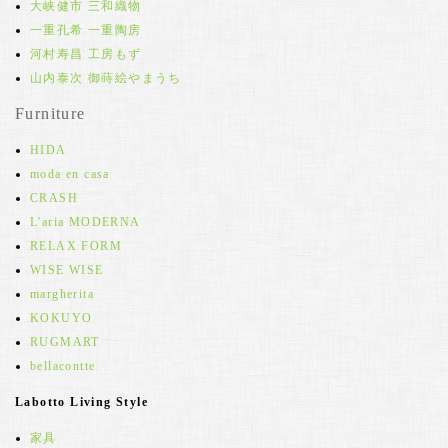
大峡健市 三和織物
一重孔希 一重陶房
河村寿昌 工房もず
山内泰次 御蒔絵やまうち
Furniture
HIDA
moda en casa
CRASH
L'aria MODERNA
RELAX FORM
WISE WISE
margherita
KOKUYO
RUGMART
bellacontte
Labotto Living Style
家具