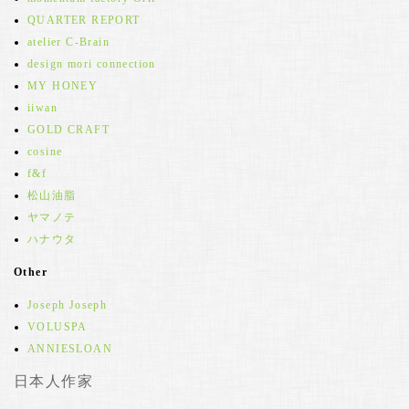
QUARTER REPORT
atelier C-Brain
design mori connection
MY HONEY
iiwan
GOLD CRAFT
cosine
f&f
松山油脂
ヤマノテ
ハナウタ
Other
Joseph Joseph
VOLUSPA
ANNIESLOAN
日本人作家