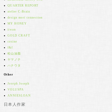
QUARTER REPORT
atelier C-Brain
design mori connection
MY HONEY
iiwan
GOLD CRAFT
cosine
f&f
松山油脂
ヤマノテ
ハナウタ
Other
Joseph Joseph
VOLUSPA
ANNIESLOAN
日本人作家