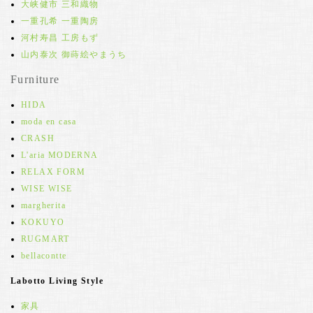
大峡健市 三和織物
一重孔希 一重陶房
河村寿昌 工房もず
山内泰次 御蒔絵やまうち
Furniture
HIDA
moda en casa
CRASH
L'aria MODERNA
RELAX FORM
WISE WISE
margherita
KOKUYO
RUGMART
bellacontte
Labotto Living Style
家具