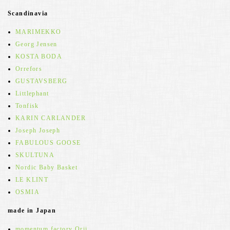
Scandinavia
MARIMEKKO
Georg Jensen
KOSTA BODA
Orrefors
GUSTAVSBERG
Littlephant
Tonfisk
KARIN CARLANDER
Joseph Joseph
FABULOUS GOOSE
SKULTUNA
Nordic Baby Basket
LE KLINT
OSMIA
made in Japan
momentum factory Orii