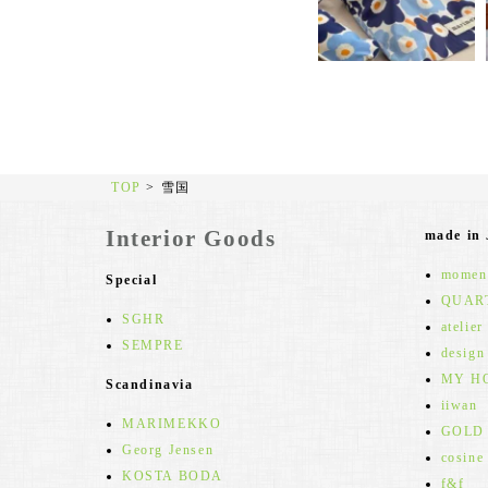
TOP
>
雪国
Interior Goods
made in
moment
Special
QUAR
SGHR
atelier
SEMPRE
design
MY H
Scandinavia
iiwan
MARIMEKKO
GOLD
Georg Jensen
cosine
KOSTA BODA
f&f