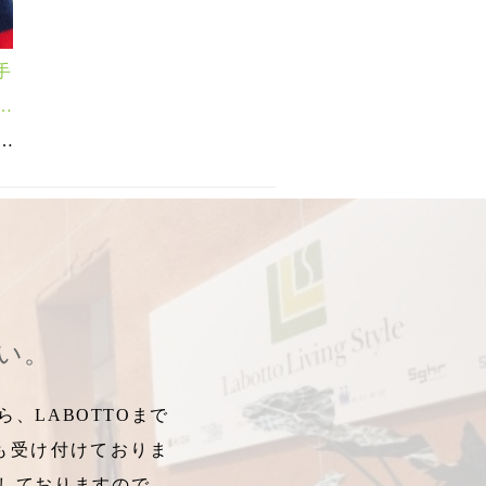
手
あ
パネルOK
たかぬくぬく
,
2021年新作
,
,
冬の相棒
雪国
,
,
新シリーズ
東北の冬
,
再入荷
,
,
,
アウトドアアイテム
2022年
防寒アイテム
,
雪国
,
,
東北の冬
autumn＆winter
,
autumn＆winter
,
新シリーズ
,
あっ
,
,
さい。
、LABOTTOまで
も受け付けておりま
しておりますので、