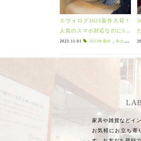
エヴォログ2023新作入荷！
人気のスマホ対応なのに5本
指でさらにミトンになる手
2023.11.01
2023年新作
,
冬のアウトドアアイテム
2
袋も♪
LA
家具や雑貨などイン
お気軽にお立ち寄
す。お友だち登録