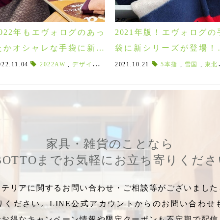
2022年もエヴォログのあっ
2021年版！エヴォログの
たかオシャレな手袋に新シ
袋に新シリーズが登場！
リーズが登場！人気シリー
の人気シリーズも再入荷！
022.11.04
,
2022AW
雪山
,
2023年AW
,
デザイン性
,
デザイン性
,
人気シリーズ
2021.10.21
,
冬のファッション
,
レザー手袋
5本指
,
雪国
,
,
,
タッチ
あっ
東北の冬
ズも再入荷！
家具・雑貨のことなら
BOTTOまでお気軽にお立ち寄りくだ
テリアに関するお問い合わせ・ご相談等がございましたら
りください。LINE公式アカウントからのお問い合わせ
でお得なキャンペーン情報や限定クーポンも不定期で配信