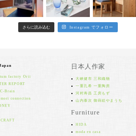
さらに読み込む
Instagram でフォロー
日本人作家
 Japan
um factory Orii
大峡健市 三和織物
TER REPORT
一重孔希 一重陶房
 C-Brain
河村寿昌 工房もず
 mori connection
山内泰次 御蒔絵やまうち
ONEY
Furniture
 CRAFT
HIDA
moda en casa