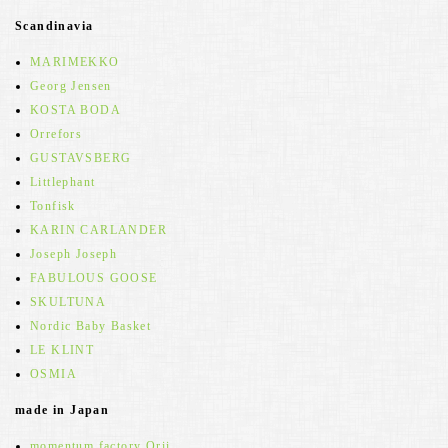
Scandinavia
MARIMEKKO
Georg Jensen
KOSTA BODA
Orrefors
GUSTAVSBERG
Littlephant
Tonfisk
KARIN CARLANDER
Joseph Joseph
FABULOUS GOOSE
SKULTUNA
Nordic Baby Basket
LE KLINT
OSMIA
made in Japan
momentum factory Orii