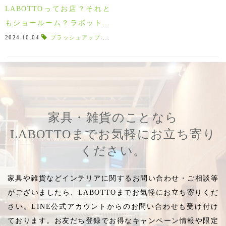
LABOTTOってお店？それと
もショールーム？ラボットは
インテリアショップです！
2024.10.04
ブラッシュアップ
,
郡山 家具
,
館内案内
,
店内
,
館内
,
郡
家具・雑貨のことなら
LABOTTOまでお気軽にお立ち寄り
ください。
家具や雑貨などインテリアに関するお問い合わせ・ご相談等
がございましたら、LABOTTOまでお気軽にお立ち寄りくだ
さい。LINE公式アカウントからのお問い合わせも受け付け
ております。お友だち登録でお得なキャンペーン情報や限定