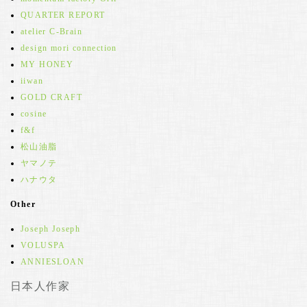
QUARTER REPORT
atelier C-Brain
design mori connection
MY HONEY
iiwan
GOLD CRAFT
cosine
f&f
松山油脂
ヤマノテ
ハナウタ
Other
Joseph Joseph
VOLUSPA
ANNIESLOAN
日本人作家