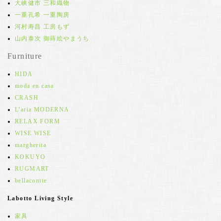
大峡健市 三和織物
一重孔希 一重陶房
河村寿昌 工房もず
山内泰次 御蒔絵やまうち
Furniture
HIDA
moda en casa
CRASH
L'aria MODERNA
RELAX FORM
WISE WISE
margherita
KOKUYO
RUGMART
bellacontte
Labotto Living Style
家具