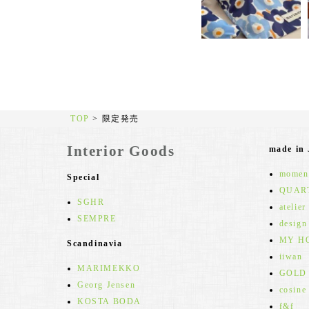
TOP
>
限定発売
Interior Goods
made in
moment
Special
QUAR
SGHR
atelier
SEMPRE
design
MY H
Scandinavia
iiwan
MARIMEKKO
GOLD
Georg Jensen
cosine
KOSTA BODA
f&f