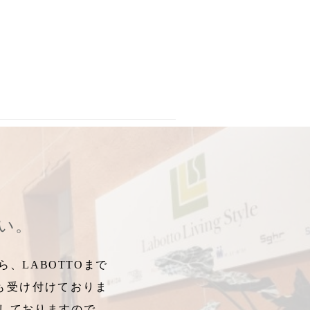
ロサンジュ
,
スゥクス
,
pukketti
,
プケッティ
,
日本別注
,
ペアセット
,
A
さい。
、LABOTTOまで
も受け付けておりま
しておりますので、