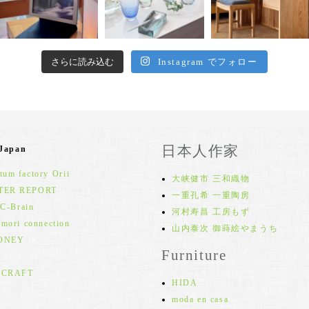
さらに読み込む
Instagram でフォロー
日本人作家
 Japan
um factory Orii
大峡健市 三和織物
TER REPORT
一重孔希 一重陶房
 C-Brain
河村寿昌 工房もず
 mori connection
山内泰次 御蒔絵やまうち
ONEY
Furniture
 CRAFT
HIDA
moda en casa