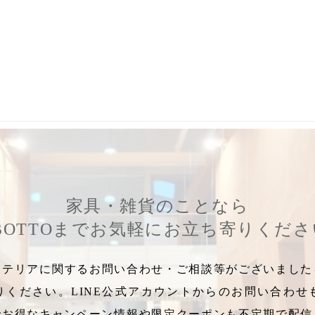
ーシコッサ
,
bottna
,
ボッツナ
,
サビネフィンケナウアー
,
カレンディ
,
家具・雑貨のことなら
BOTTOまでお気軽にお立ち寄りくだ
テリアに関するお問い合わせ・ご相談等がございましたら
りください。LINE公式アカウントからのお問い合わせ
でお得なキャンペーン情報や限定クーポンも不定期で配信