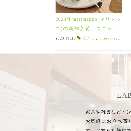
2023年marimekko(マリメッ
コ)の新作入荷！ウニッコ×
ゴールドやクーシコッサな
2023.11.20
ユフラ
,
Kuusikossa
,
ク
どクリスマスの限定アイテ
ムが登場♪
LA
家具や雑貨などイン
お気軽にお立ち寄
す。お友だち登録