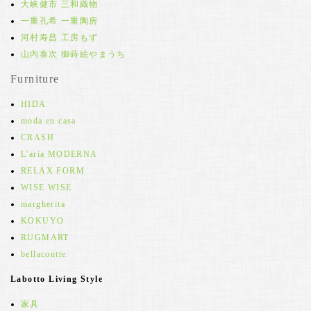
大峡健市 三和織物
一重孔希 一重陶房
河村寿昌 工房もず
山内泰次 御蒔絵やまうち
Furniture
HIDA
moda en casa
CRASH
L'aria MODERNA
RELAX FORM
WISE WISE
margherita
KOKUYO
RUGMART
bellacontte
Labotto Living Style
家具