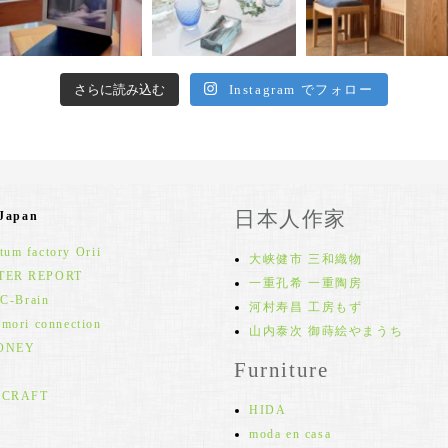
さらに読み込む
Instagram でフォロー
日本人作家
 Japan
um factory Orii
大峡健市 三和織物
TER REPORT
一重孔希 一重陶房
 C-Brain
河村寿昌 工房もず
 mori connection
山内泰次 御蒔絵やまうち
ONEY
Furniture
 CRAFT
HIDA
moda en casa