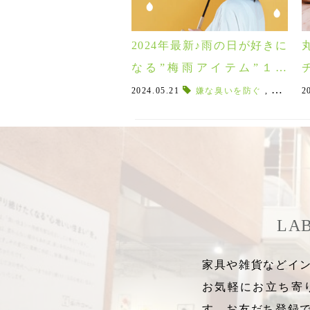
2024年最新♪雨の日が好きに
なる”梅雨アイテム”１０
選！
2024.05.21
嫌な臭いを防ぐ
,
速乾タオ
2
LA
家具や雑貨などイン
お気軽にお立ち寄
す。お友だち登録