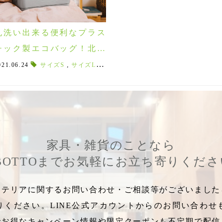
丸洗い出来る便利なプラス
チック製エコバッグ！北欧
生まれのHINZA/ヒンザ♪
ル
021.06.24
,
吸水力1.5倍
サイズS
,
かさ
,
,
サイズL
2024年梅雨
,
プラム
,
レインコート
,
ライトブルー
,
湿気の多い季節
,
限定カラー
,
,
家具・雑貨のことなら
BOTTOまでお気軽にお立ち寄りくだ
テリアに関するお問い合わせ・ご相談等がございましたら
りください。LINE公式アカウントからのお問い合わせ
でお得なキャンペーン情報や限定クーポンも不定期で配信