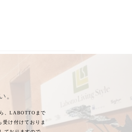
ダークイエロー
梅雨対策
,
グリーンモーション
,
ダークグリーン
,
,
衣類用洗剤
サンド
,
レジ袋有料化
,
臭い帽子
,
,
生乾き
子供部屋
,
すぐ乾
,
マ
さい。
、LABOTTOまで
も受け付けておりま
しておりますので、