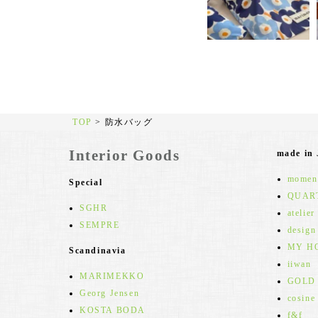
TOP
>
防水バッグ
Interior Goods
made in
moment
Special
QUAR
SGHR
atelier
SEMPRE
design
MY H
Scandinavia
iiwan
MARIMEKKO
GOLD
Georg Jensen
cosine
KOSTA BODA
f&f