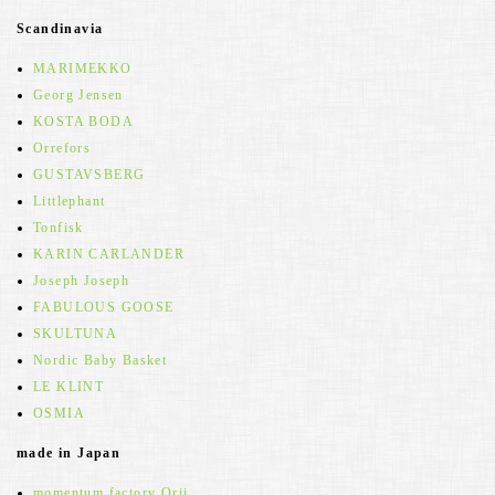
Scandinavia
MARIMEKKO
Georg Jensen
KOSTA BODA
Orrefors
GUSTAVSBERG
Littlephant
Tonfisk
KARIN CARLANDER
Joseph Joseph
FABULOUS GOOSE
SKULTUNA
Nordic Baby Basket
LE KLINT
OSMIA
made in Japan
momentum factory Orii