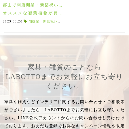
郡山で開店開業・新築祝いに
オススメな観葉植物が買え
る！法人様のご注文も承りま
2023.08.20
胡蝶蘭
,
開店祝いギフト
,
贈答用
,
開院祝い
,
開店祝い花
,
す♪
家具・雑貨のことなら
LABOTTOまでお気軽にお立ち寄り
ください。
家具や雑貨などインテリアに関するお問い合わせ・ご相談等
がございましたら、LABOTTOまでお気軽にお立ち寄りくだ
さい。LINE公式アカウントからのお問い合わせも受け付け
ております。お友だち登録でお得なキャンペーン情報や限定