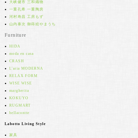
大峡健市 三和織物
一重孔希 一重陶房
河村寿昌 工房もず
山内泰次 御蒔絵やまうち
Furniture
HIDA
moda en casa
CRASH
L'aria MODERNA
RELAX FORM
WISE WISE
margherita
KOKUYO
RUGMART
bellacontte
Labotto Living Style
家具