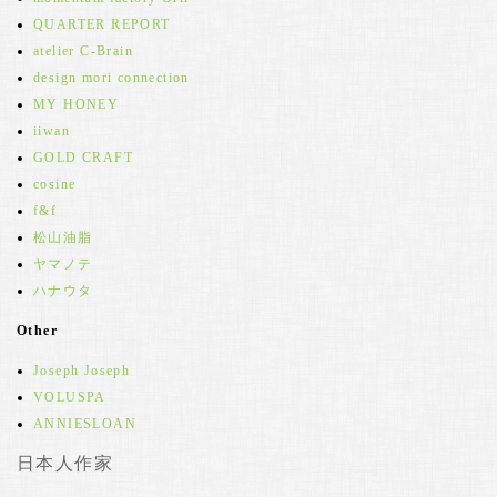
QUARTER REPORT
atelier C-Brain
design mori connection
MY HONEY
iiwan
GOLD CRAFT
cosine
f&f
松山油脂
ヤマノテ
ハナウタ
Other
Joseph Joseph
VOLUSPA
ANNIESLOAN
日本人作家