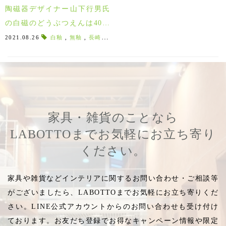
陶磁器デザイナー山下行男氏
の白磁のどうぶつえんは40種
類以上♪モダンの中にユーモア
2021.08.26
白釉
,
無釉
,
長崎県波佐見町
,
山下行男
,
どうぶつのおきも
溢れる作品！
家具・雑貨のことなら
LABOTTOまでお気軽にお立ち寄り
ください。
家具や雑貨などインテリアに関するお問い合わせ・ご相談等
がございましたら、LABOTTOまでお気軽にお立ち寄りくだ
さい。LINE公式アカウントからのお問い合わせも受け付け
ております。お友だち登録でお得なキャンペーン情報や限定