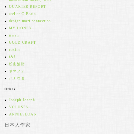
QUARTER REPORT
atelier C-Brain
design mori connection
MY HONEY
iiwan
GOLD CRAFT
cosine
f&f
松山油脂
ヤマノテ
ハナウタ
Other
Joseph Joseph
VOLUSPA
ANNIESLOAN
日本人作家