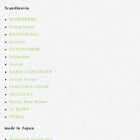
Scandinavia
MARIMEKKO
Georg Jensen
KOSTA BODA
Orrefors
GUSTAVSBERG
Littlephant
Tonfisk
KARIN CARLANDER
Joseph Joseph
FABULOUS GOOSE
SKULTUNA
Nordic Baby Basket
LE KLINT
OSMIA
made in Japan
momentum factory Orii