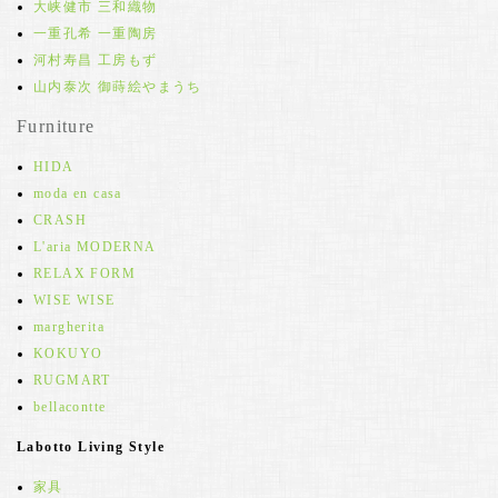
大峡健市 三和織物
一重孔希 一重陶房
河村寿昌 工房もず
山内泰次 御蒔絵やまうち
Furniture
HIDA
moda en casa
CRASH
L'aria MODERNA
RELAX FORM
WISE WISE
margherita
KOKUYO
RUGMART
bellacontte
Labotto Living Style
家具