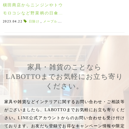
槇田商店からニンジンやトウ
モロコシなど野菜柄の日傘が
入荷！菜(sai)シリーズで楽し
2023.04.22
日除け
,
メープル材
,
伸縮性
,
ストレート持ち手
,
紫の日傘
く紫外線＆UVカット♪
家具・雑貨のことなら
LABOTTOまでお気軽にお立ち寄り
ください。
家具や雑貨などインテリアに関するお問い合わせ・ご相談等
がございましたら、LABOTTOまでお気軽にお立ち寄りくだ
さい。LINE公式アカウントからのお問い合わせも受け付け
ております。お友だち登録でお得なキャンペーン情報や限定