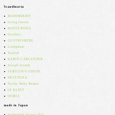
Scandinavia
MARIMEKKO
Georg Jensen
KOSTA BODA
Orrefors
GUSTAVSBERG
Littlephant
Tonfisk
KARIN CARLANDER
Joseph Joseph
FABULOUS GOOSE
SKULTUNA
Nordic Baby Basket
LE KLINT
OSMIA
made in Japan
momentum factory Orii