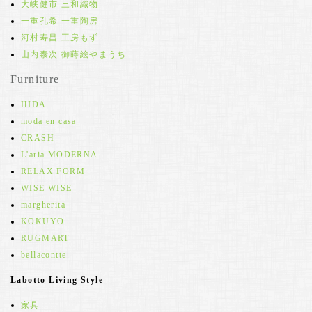
大峡健市 三和織物
一重孔希 一重陶房
河村寿昌 工房もず
山内泰次 御蒔絵やまうち
Furniture
HIDA
moda en casa
CRASH
L'aria MODERNA
RELAX FORM
WISE WISE
margherita
KOKUYO
RUGMART
bellacontte
Labotto Living Style
家具