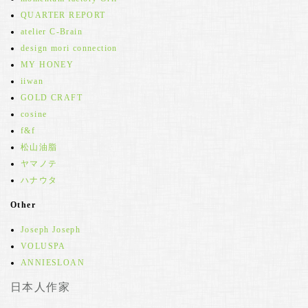
QUARTER REPORT
atelier C-Brain
design mori connection
MY HONEY
iiwan
GOLD CRAFT
cosine
f&f
松山油脂
ヤマノテ
ハナウタ
Other
Joseph Joseph
VOLUSPA
ANNIESLOAN
日本人作家