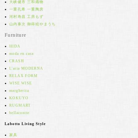
大峡健市 三和織物
一重孔希 一重陶房
河村寿昌 工房もず
山内泰次 御蒔絵やまうち
Furniture
HIDA
moda en casa
CRASH
L'aria MODERNA
RELAX FORM
WISE WISE
margherita
KOKUYO
RUGMART
bellacontte
Labotto Living Style
家具