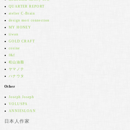
QUARTER REPORT
atelier C-Brain
design mori connection
MY HONEY
iiwan
GOLD CRAFT
cosine
f&f
松山油脂
ヤマノテ
ハナウタ
Other
Joseph Joseph
VOLUSPA
ANNIESLOAN
日本人作家