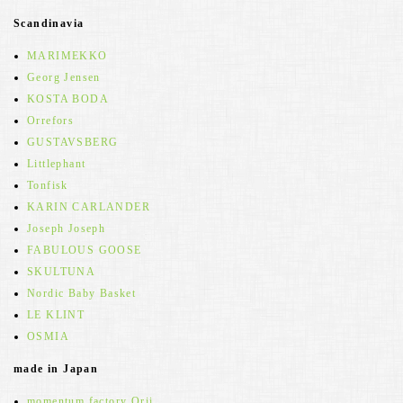
Scandinavia
MARIMEKKO
Georg Jensen
KOSTA BODA
Orrefors
GUSTAVSBERG
Littlephant
Tonfisk
KARIN CARLANDER
Joseph Joseph
FABULOUS GOOSE
SKULTUNA
Nordic Baby Basket
LE KLINT
OSMIA
made in Japan
momentum factory Orii