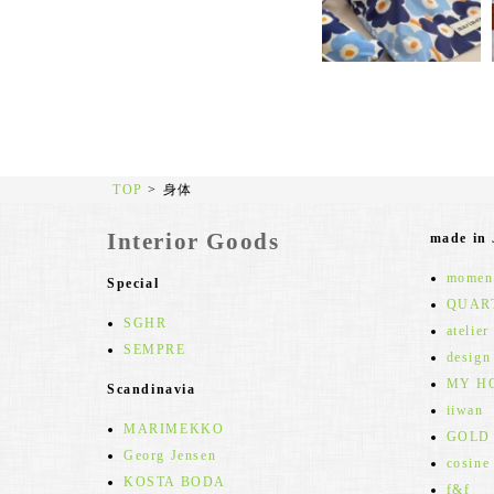
TOP
>
身体
Interior Goods
made in
moment
Special
QUAR
SGHR
atelier
SEMPRE
design
MY H
Scandinavia
iiwan
MARIMEKKO
GOLD
Georg Jensen
cosine
KOSTA BODA
f&f