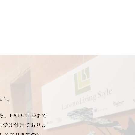
ッシュ
,
安眠
,
安眠効果
,
レフィル
,
レフィル有
,
経済的
,
バス用品
,
ボ
さい。
、LABOTTOまで
も受け付けておりま
しておりますので、