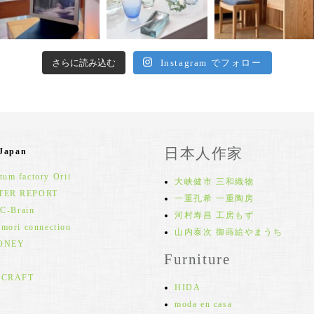
さらに読み込む
Instagram でフォロー
日本人作家
 Japan
um factory Orii
大峡健市 三和織物
TER REPORT
一重孔希 一重陶房
 C-Brain
河村寿昌 工房もず
 mori connection
山内泰次 御蒔絵やまうち
ONEY
Furniture
 CRAFT
HIDA
moda en casa