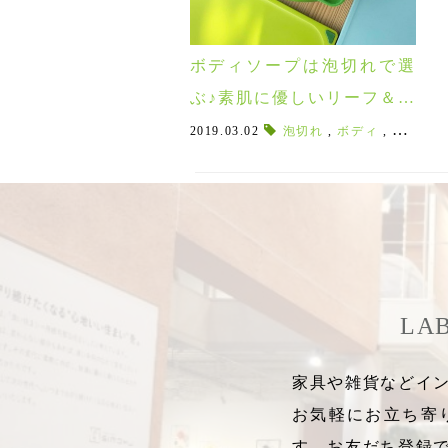
ボディソープは泡切れで選
ぶ♪素肌に優しいリーフ＆ボ
タニクスのボディソープ！
2019.03.02
泡切れ
,
ボディ
,
ラベンダ
LA
家具や雑貨などイン
お気軽にお立ち寄
す。お友だち登録