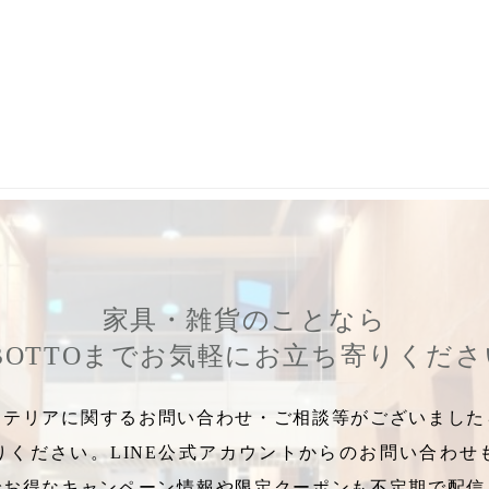
ー精油
,
グレープフルーツ精油
,
ナチュラルアロマ
,
天然アロマ
,
フレ
家具・雑貨のことなら
BOTTOまでお気軽にお立ち寄りくだ
テリアに関するお問い合わせ・ご相談等がございましたら
りください。LINE公式アカウントからのお問い合わせ
でお得なキャンペーン情報や限定クーポンも不定期で配信