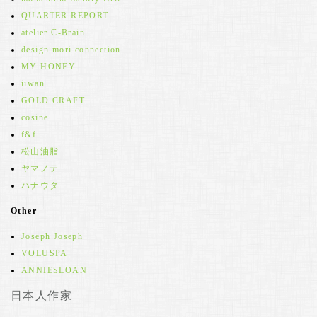
QUARTER REPORT
atelier C-Brain
design mori connection
MY HONEY
iiwan
GOLD CRAFT
cosine
f&f
松山油脂
ヤマノテ
ハナウタ
Other
Joseph Joseph
VOLUSPA
ANNIESLOAN
日本人作家