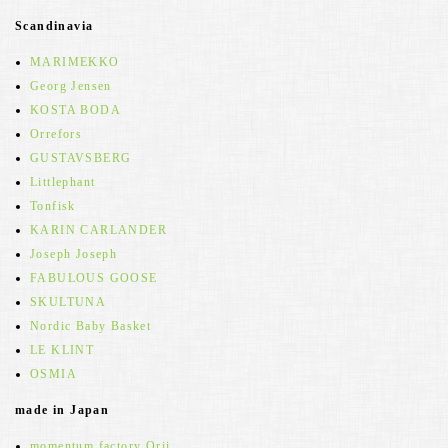
Scandinavia
MARIMEKKO
Georg Jensen
KOSTA BODA
Orrefors
GUSTAVSBERG
Littlephant
Tonfisk
KARIN CARLANDER
Joseph Joseph
FABULOUS GOOSE
SKULTUNA
Nordic Baby Basket
LE KLINT
OSMIA
made in Japan
momentum factory Orii