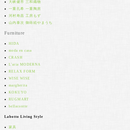
大峡健市 三和織物
一重孔希 一重陶房
河村寿昌 工房もず
山内泰次 御蒔絵やまうち
Furniture
HIDA
moda en casa
CRASH
L'aria MODERNA
RELAX FORM
WISE WISE
margherita
KOKUYO
RUGMART
bellacontte
Labotto Living Style
家具