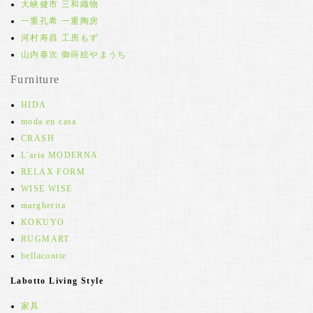
大峡健市 三和織物
一重孔希 一重陶房
河村寿昌 工房もず
山内泰次 御蒔絵やまうち
Furniture
HIDA
moda en casa
CRASH
L'aria MODERNA
RELAX FORM
WISE WISE
margherita
KOKUYO
RUGMART
bellacontte
Labotto Living Style
家具