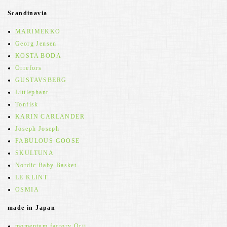
Scandinavia
MARIMEKKO
Georg Jensen
KOSTA BODA
Orrefors
GUSTAVSBERG
Littlephant
Tonfisk
KARIN CARLANDER
Joseph Joseph
FABULOUS GOOSE
SKULTUNA
Nordic Baby Basket
LE KLINT
OSMIA
made in Japan
momentum factory Orii