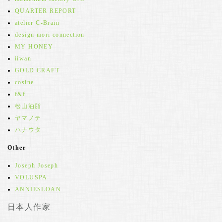
QUARTER REPORT
atelier C-Brain
design mori connection
MY HONEY
iiwan
GOLD CRAFT
cosine
f&f
松山油脂
ヤマノテ
ハナウタ
Other
Joseph Joseph
VOLUSPA
ANNIESLOAN
日本人作家