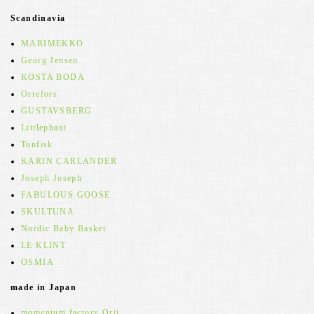
Scandinavia
MARIMEKKO
Georg Jensen
KOSTA BODA
Orrefors
GUSTAVSBERG
Littlephant
Tonfisk
KARIN CARLANDER
Joseph Joseph
FABULOUS GOOSE
SKULTUNA
Nordic Baby Basket
LE KLINT
OSMIA
made in Japan
momentum factory Orii