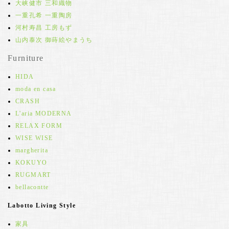
大峡健市 三和織物
一重孔希 一重陶房
河村寿昌 工房もず
山内泰次 御蒔絵やまうち
Furniture
HIDA
moda en casa
CRASH
L'aria MODERNA
RELAX FORM
WISE WISE
margherita
KOKUYO
RUGMART
bellacontte
Labotto Living Style
家具