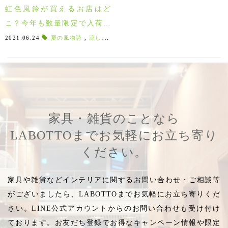
虹色風鈴が買えるお店はど
こ？今年も数量限定で入荷し
ました！
2021.06.24
夏の風物詩
,
涼しい
,
縁側
,
ふうりん
,
フウリン
,
桐箱入り
家具・雑貨のことなら
LABOTTOまでお気軽にお立ち寄り
ください。
家具や雑貨などインテリアに関するお問い合わせ・ご相談等
がございましたら、LABOTTOまでお気軽にお立ち寄りくだ
さい。LINE公式アカウントからのお問い合わせも受け付け
ております。お友だち登録でお得なキャンペーン情報や限定