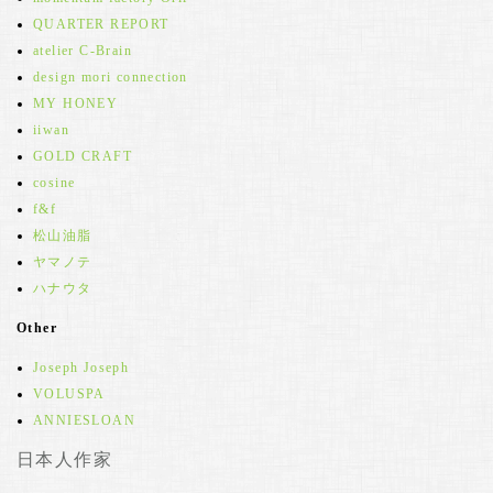
QUARTER REPORT
atelier C-Brain
design mori connection
MY HONEY
iiwan
GOLD CRAFT
cosine
f&f
松山油脂
ヤマノテ
ハナウタ
Other
Joseph Joseph
VOLUSPA
ANNIESLOAN
日本人作家