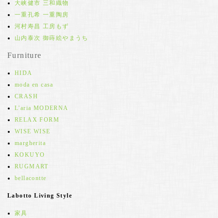
大峡健市 三和織物
一重孔希 一重陶房
河村寿昌 工房もず
山内泰次 御蒔絵やまうち
Furniture
HIDA
moda en casa
CRASH
L'aria MODERNA
RELAX FORM
WISE WISE
margherita
KOKUYO
RUGMART
bellacontte
Labotto Living Style
家具