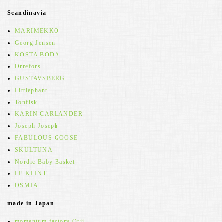
Scandinavia
MARIMEKKO
Georg Jensen
KOSTA BODA
Orrefors
GUSTAVSBERG
Littlephant
Tonfisk
KARIN CARLANDER
Joseph Joseph
FABULOUS GOOSE
SKULTUNA
Nordic Baby Basket
LE KLINT
OSMIA
made in Japan
momentum factory Orii