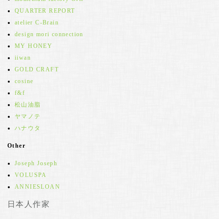
QUARTER REPORT
atelier C-Brain
design mori connection
MY HONEY
iiwan
GOLD CRAFT
cosine
f&f
松山油脂
ヤマノテ
ハナウタ
Other
Joseph Joseph
VOLUSPA
ANNIESLOAN
日本人作家