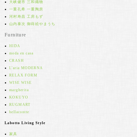
大峡健市 三和織物
一重孔希 一重陶房
河村寿昌 工房もず
山内泰次 御蒔絵やまうち
Furniture
HIDA
moda en casa
CRASH
L'aria MODERNA
RELAX FORM
WISE WISE
margherita
KOKUYO
RUGMART
bellacontte
Labotto Living Style
家具