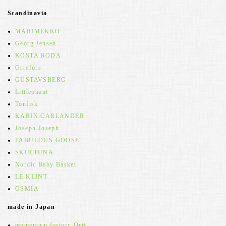
Scandinavia
MARIMEKKO
Georg Jensen
KOSTA BODA
Orrefors
GUSTAVSBERG
Littlephant
Tonfisk
KARIN CARLANDER
Joseph Joseph
FABULOUS GOOSE
SKULTUNA
Nordic Baby Basket
LE KLINT
OSMIA
made in Japan
momentum factory Orii