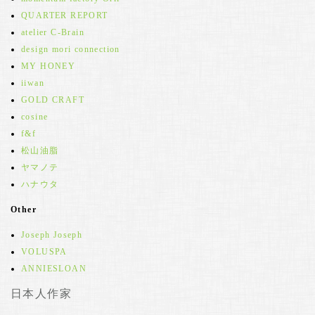
QUARTER REPORT
atelier C-Brain
design mori connection
MY HONEY
iiwan
GOLD CRAFT
cosine
f&f
松山油脂
ヤマノテ
ハナウタ
Other
Joseph Joseph
VOLUSPA
ANNIESLOAN
日本人作家