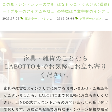
この夏トレンドカラーのブル
はなもっこ・うんげん(繧繝)
ー！ブルーのアイテムを取り
の特徴は？文字盤のインデッ
入れたライフスタイルコーデ
クスでグラデーションを取り
2023.07.08
夏カラー
,
トレンドカラー
2019.09.08
,
スカイブルー
グラデーション
,
デニムブルー
,
伝統
,
ィネート♪
入れた腕時計！
家具・雑貨のことなら
LABOTTOまでお気軽にお立ち寄り
ください。
家具や雑貨などインテリアに関するお問い合わせ・ご相談等
がございましたら、LABOTTOまでお気軽にお立ち寄りくだ
さい。LINE公式アカウントからのお問い合わせも受け付け
ております。お友だち登録でお得なキャンペーン情報や限定