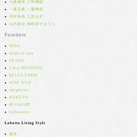
大峡健市 三和織物
一重孔希 一重陶房
河村寿昌 工房もず
山内泰次 御蒔絵やまうち
Furniture
HIDA
moda en casa
CRASH
L'aria MODERNA
RELAX FORM
WISE WISE
margherita
KOKUYO
RUGMART
bellacontte
Labotto Living Style
家具