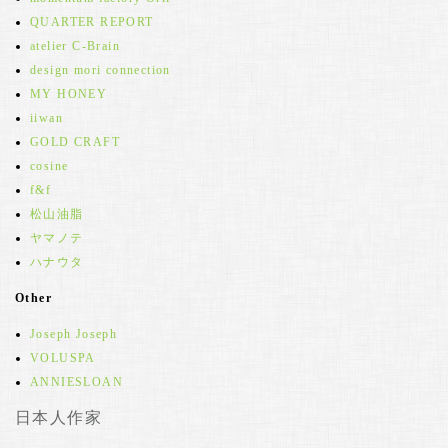
QUARTER REPORT
atelier C-Brain
design mori connection
MY HONEY
iiwan
GOLD CRAFT
cosine
f&f
松山油脂
ヤマノテ
ハナウタ
Other
Joseph Joseph
VOLUSPA
ANNIESLOAN
日本人作家