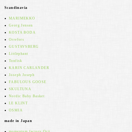
Scandinavia
MARIMEKKO
Georg Jensen
KOSTA BODA
Orrefors
GUSTAVSBERG
Littlephant
Tonfisk
KARIN CARLANDER
Joseph Joseph
FABULOUS GOOSE
SKULTUNA
Nordic Baby Basket
LE KLINT
OSMIA
made in Japan
momentum factory Orii