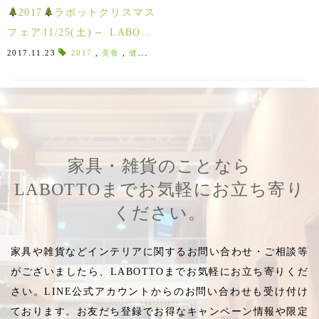
2017
ラボットクリスマス
フェア11/25(土)～ LABOTT
OからのXmasプレゼント♪
2017.11.23
2017
,
美食
,
健康
,
美容
,
クリスマス限定
,
ぽれぽれ動物
,
家具・雑貨のことなら
LABOTTOまでお気軽にお立ち寄り
ください。
家具や雑貨などインテリアに関するお問い合わせ・ご相談等
がございましたら、LABOTTOまでお気軽にお立ち寄りくだ
さい。LINE公式アカウントからのお問い合わせも受け付け
ております。お友だち登録でお得なキャンペーン情報や限定