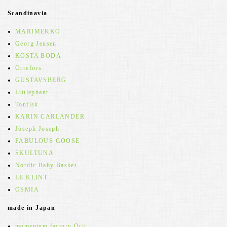
Scandinavia
MARIMEKKO
Georg Jensen
KOSTA BODA
Orrefors
GUSTAVSBERG
Littlephant
Tonfisk
KARIN CARLANDER
Joseph Joseph
FABULOUS GOOSE
SKULTUNA
Nordic Baby Basket
LE KLINT
OSMIA
made in Japan
momentum factory Orii