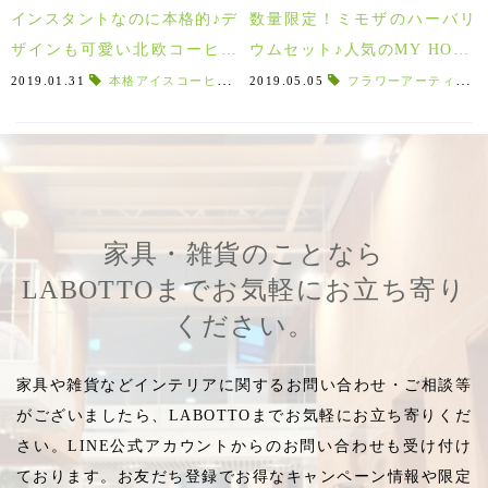
インスタントなのに本格的♪デ
数量限定！ミモザのハーバリ
ザインも可愛い北欧コーヒー
ウムセット♪人気のMY HONE
Kippis(キッピス)！
Y母の日ギフトが今年も入
2019.01.31
本格アイスコーヒー
,
本格ドリップコーヒー
2019.05.05
フラワーアーティスト
,
アイスコーヒ
荷！
家具・雑貨のことなら
LABOTTOまでお気軽にお立ち寄り
ください。
家具や雑貨などインテリアに関するお問い合わせ・ご相談等
がございましたら、LABOTTOまでお気軽にお立ち寄りくだ
さい。LINE公式アカウントからのお問い合わせも受け付け
ております。お友だち登録でお得なキャンペーン情報や限定