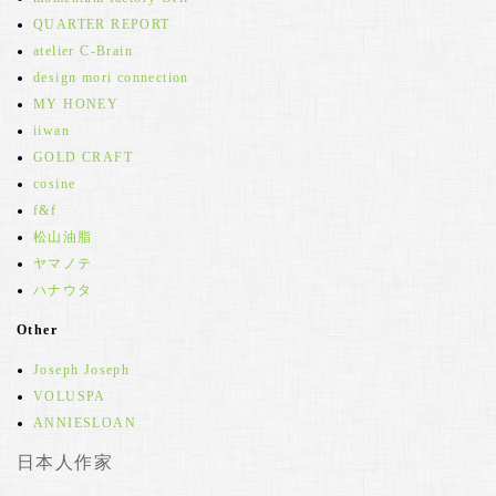
QUARTER REPORT
atelier C-Brain
design mori connection
MY HONEY
iiwan
GOLD CRAFT
cosine
f&f
松山油脂
ヤマノテ
ハナウタ
Other
Joseph Joseph
VOLUSPA
ANNIESLOAN
日本人作家