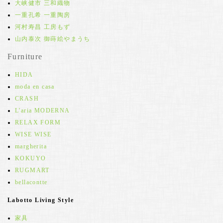
大峡健市 三和織物
一重孔希 一重陶房
河村寿昌 工房もず
山内泰次 御蒔絵やまうち
Furniture
HIDA
moda en casa
CRASH
L'aria MODERNA
RELAX FORM
WISE WISE
margherita
KOKUYO
RUGMART
bellacontte
Labotto Living Style
家具