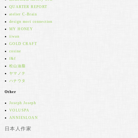
QUARTER REPORT
atelier C-Brain
design mori connection
MY HONEY
iiwan
GOLD CRAFT
cosine
f&f
松山油脂
ヤマノテ
ハナウタ
Other
Joseph Joseph
VOLUSPA
ANNIESLOAN
日本人作家