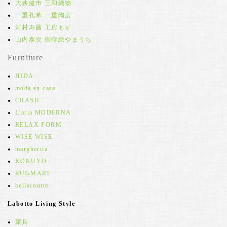
大峡健市 三和織物
一重孔希 一重陶房
河村寿昌 工房もず
山内泰次 御蒔絵やまうち
Furniture
HIDA
moda en casa
CRASH
L'aria MODERNA
RELAX FORM
WISE WISE
margherita
KOKUYO
RUGMART
bellacontte
Labotto Living Style
家具