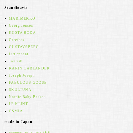
Scandinavia
MARIMEKKO
Georg Jensen
KOSTA BODA
Orrefors
GUSTAVSBERG
Littlephant
Tonfisk
KARIN CARLANDER
Joseph Joseph
FABULOUS GOOSE
SKULTUNA
Nordic Baby Basket
LE KLINT
OSMIA
made in Japan
momentum factory Orii