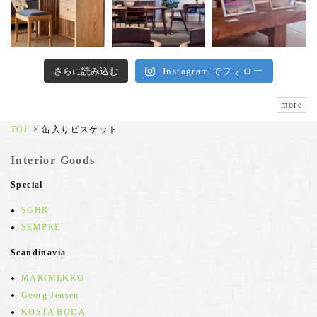
さらに読み込む
Instagram でフォロー
more
TOP
>
缶入りビスケット
Interior Goods
Special
SGHR
SEMPRE
Scandinavia
MARIMEKKO
Georg Jensen
KOSTA BODA