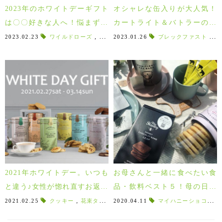
2023年のホワイトデーギフト
オシャレな缶入りが大人気！
は〇〇好きな人へ！悩まず選
カートライト＆バトラーのク
べる10選♪
ッキーが再入荷しました♪
2023.02.23
ワイルドローズ
,
ワイルドローズハンドクリーム
2023.01.26
ブレックファスト
,
ガレット
,
お
2021年ホワイトデー。いつも
お母さんと一緒に食べたい食
と違う♪女性が惚れ直すお返し
品・飲料ベスト５！母の日ギ
ギフト10選！
フト2020年版
2021.02.25
クッキー
,
花束タオル
,
2020.04.11
CARTWRIGHT & BUTLER
マイハニーショコラサンド
,
MAXM