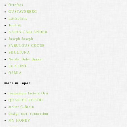
Orrefors
GUSTAVSBERG
Littlephant
Tonfisk
KARIN CARLANDER
Joseph Joseph
FABULOUS GOOSE
SKULTUNA
Nordic Baby Basket
LE KLINT
OSMIA
made in Japan
momentum factory Orii
QUARTER REPORT
atelier C-Brain
design mori connection
MY HONEY