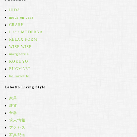
HIDA
moda en casa
CRASH
L'aria MODERNA
RELAX FORM
WISE WISE
margherita
KOKUYO
RUGMART
bellacontte
Labotto Living Style
家具
雑貨
食器
求人情報
アクセス
家具配送