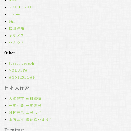
iiwan
GOLD CRAFT
cosine
f&f
松山油脂
ヤマノテ
ハナウタ
Other
Joseph Joseph
VOLUSPA
ANNIESLOAN
日本人作家
大峡健市 三和織物
一重孔希 一重陶房
河村寿昌 工房もず
山内泰次 御蒔絵やまうち
Furniture