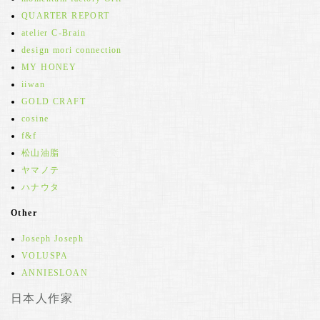
QUARTER REPORT
atelier C-Brain
design mori connection
MY HONEY
iiwan
GOLD CRAFT
cosine
f&f
松山油脂
ヤマノテ
ハナウタ
Other
Joseph Joseph
VOLUSPA
ANNIESLOAN
日本人作家