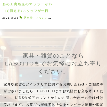
あの工房織座のマフラーが郡
山で買える♪スタッフが一目惚
れした織物マフラー！
2022.10.11
防寒着
,
フリンジマフラー
,
国産マフラー
,
スタッフ購入品
家具・雑貨のことなら
LABOTTOまでお気軽にお立ち寄り
ください。
家具や雑貨などインテリアに関するお問い合わせ・ご相談等
がございましたら、LABOTTOまでお気軽にお立ち寄りくだ
さい。LINE公式アカウントからのお問い合わせも受け付け
ております。お友だち登録でお得なキャンペーン情報や限定