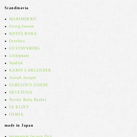
Scandinavia
MARIMEKKO
Georg Jensen
KOSTA BODA
Orrefors
GUSTAVSBERG
Littlephant
Tonfisk
KARIN CARLANDER
Joseph Joseph
FABULOUS GOOSE
SKULTUNA
Nordic Baby Basket
LE KLINT
OSMIA
made in Japan
momentum factory Orii