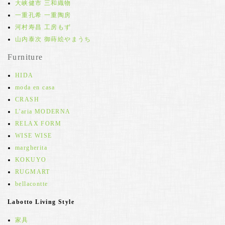
大峡健市 三和織物
一重孔希 一重陶房
河村寿昌 工房もず
山内泰次 御蒔絵やまうち
Furniture
HIDA
moda en casa
CRASH
L'aria MODERNA
RELAX FORM
WISE WISE
margherita
KOKUYO
RUGMART
bellacontte
Labotto Living Style
家具