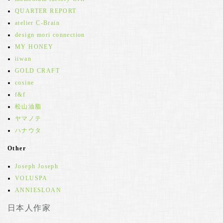
QUARTER REPORT
atelier C-Brain
design mori connection
MY HONEY
iiwan
GOLD CRAFT
cosine
f&f
松山油脂
ヤマノテ
ハナウタ
Other
Joseph Joseph
VOLUSPA
ANNIESLOAN
日本人作家