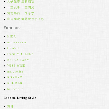
大峡健市 三和織物
一重孔希 一重陶房
河村寿昌 工房もず
山内泰次 御蒔絵やまうち
Furniture
HIDA
moda en casa
CRASH
L'aria MODERNA
RELAX FORM
WISE WISE
margherita
KOKUYO
RUGMART
bellacontte
Labotto Living Style
家具