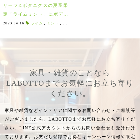
リーフ&ボタニクスの夏季限
定「ライムミント」にボディ
ミストが登場！ひんやりボデ
2023.04.16
ライム
,
ミント
,
緑
,
サッパリ
,
限定アイテム
,
爽やか
,
爽
ィケアアイテム♪
家具・雑貨のことなら
LABOTTOまでお気軽にお立ち寄り
ください。
家具や雑貨などインテリアに関するお問い合わせ・ご相談等
がございましたら、LABOTTOまでお気軽にお立ち寄りくだ
さい。LINE公式アカウントからのお問い合わせも受け付け
ております。お友だち登録でお得なキャンペーン情報や限定