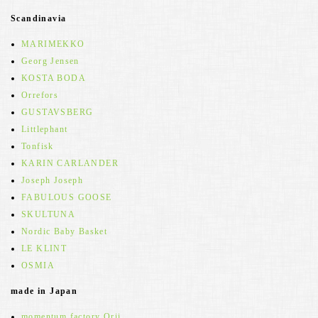
Scandinavia
MARIMEKKO
Georg Jensen
KOSTA BODA
Orrefors
GUSTAVSBERG
Littlephant
Tonfisk
KARIN CARLANDER
Joseph Joseph
FABULOUS GOOSE
SKULTUNA
Nordic Baby Basket
LE KLINT
OSMIA
made in Japan
momentum factory Orii