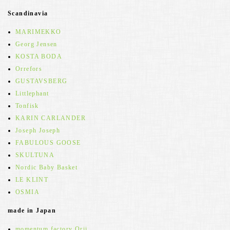
Scandinavia
MARIMEKKO
Georg Jensen
KOSTA BODA
Orrefors
GUSTAVSBERG
Littlephant
Tonfisk
KARIN CARLANDER
Joseph Joseph
FABULOUS GOOSE
SKULTUNA
Nordic Baby Basket
LE KLINT
OSMIA
made in Japan
momentum factory Orii