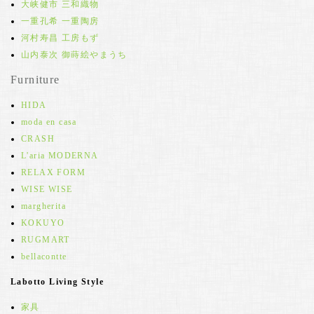
大峡健市 三和織物
一重孔希 一重陶房
河村寿昌 工房もず
山内泰次 御蒔絵やまうち
Furniture
HIDA
moda en casa
CRASH
L'aria MODERNA
RELAX FORM
WISE WISE
margherita
KOKUYO
RUGMART
bellacontte
Labotto Living Style
家具