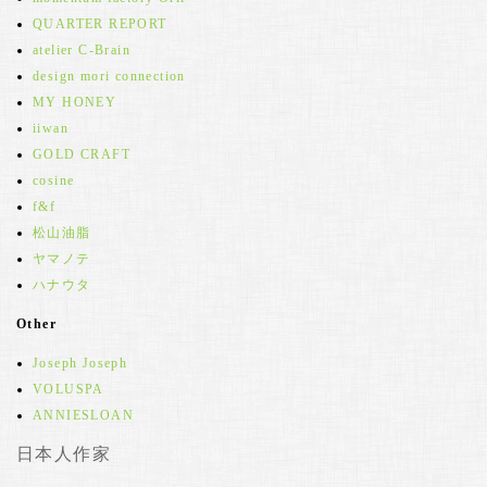
QUARTER REPORT
atelier C-Brain
design mori connection
MY HONEY
iiwan
GOLD CRAFT
cosine
f&f
松山油脂
ヤマノテ
ハナウタ
Other
Joseph Joseph
VOLUSPA
ANNIESLOAN
日本人作家