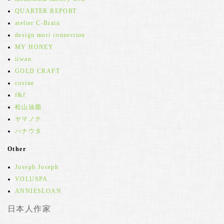
QUARTER REPORT
atelier C-Brain
design mori connection
MY HONEY
iiwan
GOLD CRAFT
cosine
f&f
松山油脂
ヤマノテ
ハナウタ
Other
Joseph Joseph
VOLUSPA
ANNIESLOAN
日本人作家