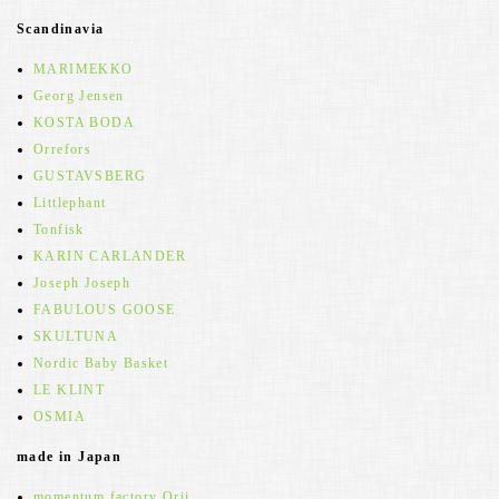
Scandinavia
MARIMEKKO
Georg Jensen
KOSTA BODA
Orrefors
GUSTAVSBERG
Littlephant
Tonfisk
KARIN CARLANDER
Joseph Joseph
FABULOUS GOOSE
SKULTUNA
Nordic Baby Basket
LE KLINT
OSMIA
made in Japan
momentum factory Orii