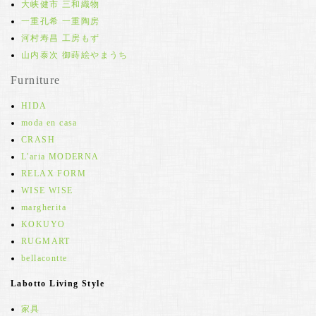
大峡健市 三和織物
一重孔希 一重陶房
河村寿昌 工房もず
山内泰次 御蒔絵やまうち
Furniture
HIDA
moda en casa
CRASH
L'aria MODERNA
RELAX FORM
WISE WISE
margherita
KOKUYO
RUGMART
bellacontte
Labotto Living Style
家具