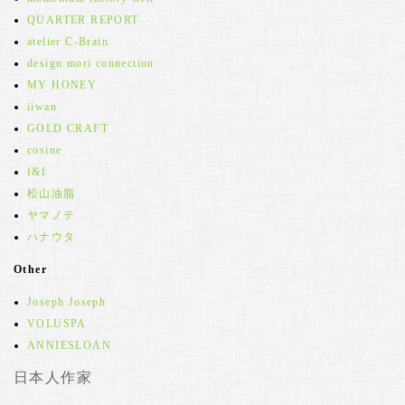
QUARTER REPORT
atelier C-Brain
design mori connection
MY HONEY
iiwan
GOLD CRAFT
cosine
f&f
松山油脂
ヤマノテ
ハナウタ
Other
Joseph Joseph
VOLUSPA
ANNIESLOAN
日本人作家