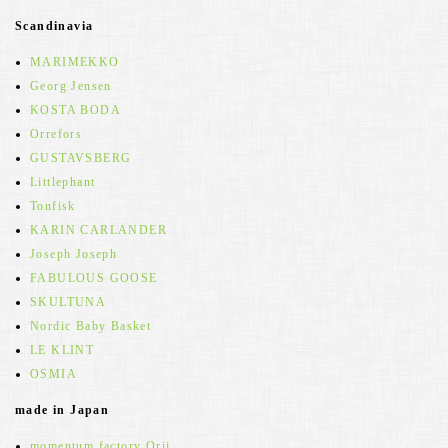
Scandinavia
MARIMEKKO
Georg Jensen
KOSTA BODA
Orrefors
GUSTAVSBERG
Littlephant
Tonfisk
KARIN CARLANDER
Joseph Joseph
FABULOUS GOOSE
SKULTUNA
Nordic Baby Basket
LE KLINT
OSMIA
made in Japan
momentum factory Orii