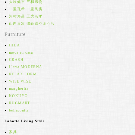
大峡健市 三和織物
一重孔希 一重陶房
河村寿昌 工房もず
山内泰次 御蒔絵やまうち
Furniture
HIDA
moda en casa
CRASH
L'aria MODERNA
RELAX FORM
WISE WISE
margherita
KOKUYO
RUGMART
bellacontte
Labotto Living Style
家具