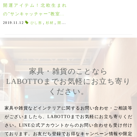
開運アイテム！北欧生まれ
の”サンキャッチャー”教室12/
14(土)開催！
2019.11.12
ひし形
,
杉材
,
開運アイテム
,
ラッキーアイテム
,
2020年開
家具・雑貨のことなら
LABOTTOまでお気軽にお立ち寄り
ください。
家具や雑貨などインテリアに関するお問い合わせ・ご相談等
がございましたら、LABOTTOまでお気軽にお立ち寄りくだ
さい。LINE公式アカウントからのお問い合わせも受け付け
ております。お友だち登録でお得なキャンペーン情報や限定