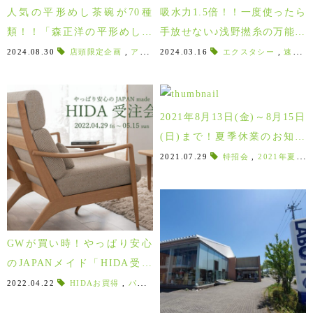
人気の平形めし茶碗が70種
吸水力1.5倍！！一度使ったら
類！！「森正洋の平形めし茶
手放せない♪浅野撚糸の万能タ
碗 展 」2024年9/7～
オル「EXC エクスタシー」
2024.08.30
店頭限定企画
,
アンケートに答えて商品ゲット
2024.03.16
エクスタシー
,
KIRIFFT
,
速乾性に優れたタオル
,
2021年8月13日(金)～8月15日
(日)まで！夏季休業のお知ら
せ！
2021.07.29
特招会
,
2021年夏
,
GWが買い時！やっぱり安心
のJAPANメイド「HIDA受注
会開催4/29～」
2022.04.22
HIDAお買得
,
パートナーシップ
,
HIDA取扱店
,
圧迫感を感