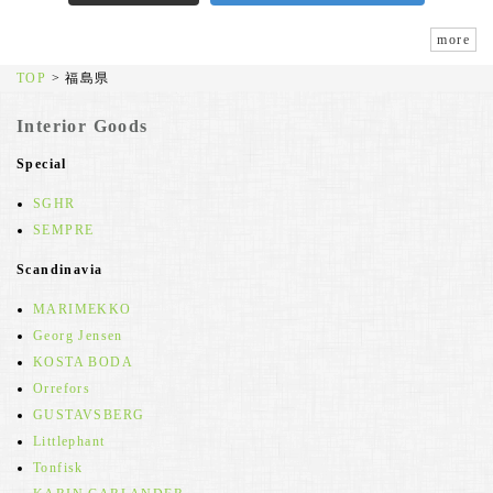
more
TOP
>
福島県
Interior Goods
Special
SGHR
SEMPRE
Scandinavia
MARIMEKKO
Georg Jensen
KOSTA BODA
Orrefors
GUSTAVSBERG
Littlephant
Tonfisk