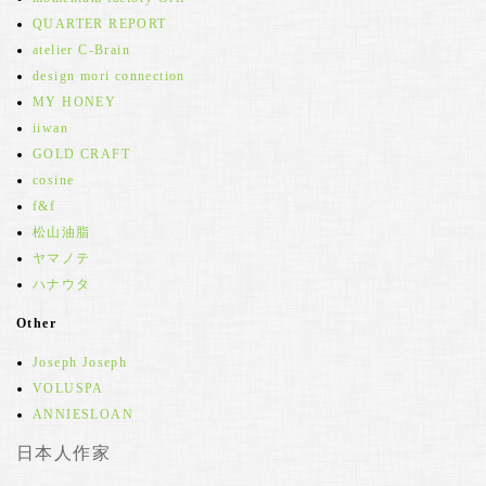
QUARTER REPORT
atelier C-Brain
design mori connection
MY HONEY
iiwan
GOLD CRAFT
cosine
f&f
松山油脂
ヤマノテ
ハナウタ
Other
Joseph Joseph
VOLUSPA
ANNIESLOAN
日本人作家