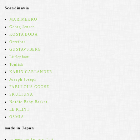
Scandinavia
MARIMEKKO
Georg Jensen
KOSTA BODA
Orrefors
GUSTAVSBERG
Littlephant
Tonfisk
KARIN CARLANDER
Joseph Joseph
FABULOUS GOOSE
SKULTUNA
Nordic Baby Basket
LE KLINT
OSMIA
made in Japan
momentum factory Orii