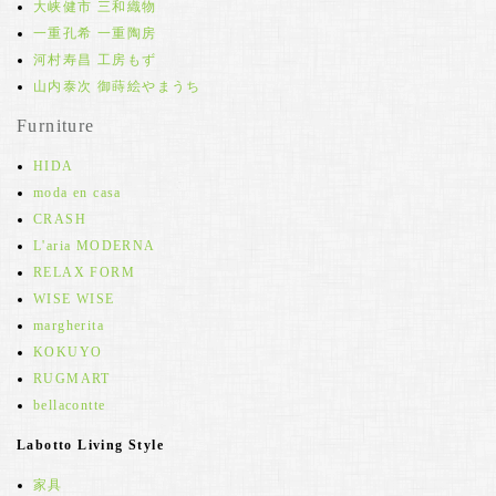
大峡健市 三和織物
一重孔希 一重陶房
河村寿昌 工房もず
山内泰次 御蒔絵やまうち
Furniture
HIDA
moda en casa
CRASH
L'aria MODERNA
RELAX FORM
WISE WISE
margherita
KOKUYO
RUGMART
bellacontte
Labotto Living Style
家具