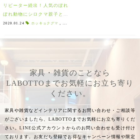
リピーター続出！人気のぽれ
ぽれ動物にシロクマ親子と新
しい仲間が入荷！
2020.01.24
ホッキョクグマ
,
人気者
,
白くま親子
,
白くま
,
ペンギン
,
家具・雑貨のことなら
LABOTTOまでお気軽にお立ち寄り
ください。
家具や雑貨などインテリアに関するお問い合わせ・ご相談等
がございましたら、LABOTTOまでお気軽にお立ち寄りくだ
さい。LINE公式アカウントからのお問い合わせも受け付け
ております。お友だち登録でお得なキャンペーン情報や限定