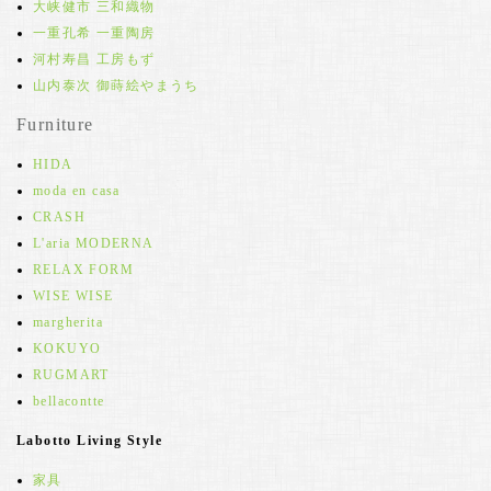
大峡健市 三和織物
一重孔希 一重陶房
河村寿昌 工房もず
山内泰次 御蒔絵やまうち
Furniture
HIDA
moda en casa
CRASH
L'aria MODERNA
RELAX FORM
WISE WISE
margherita
KOKUYO
RUGMART
bellacontte
Labotto Living Style
家具