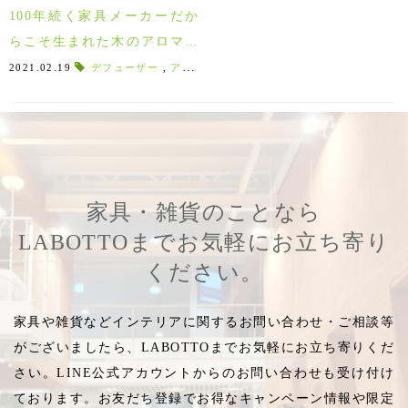
100年続く家具メーカーだか
らこそ生まれた木のアロマオ
イル、飛騨の森の香りが届き
2021.02.19
デフューザー
,
アロマスタンド
,
天然成分100％
,
森の恵み
,
ました♪
家具・雑貨のことなら
LABOTTOまでお気軽にお立ち寄り
ください。
家具や雑貨などインテリアに関するお問い合わせ・ご相談等
がございましたら、LABOTTOまでお気軽にお立ち寄りくだ
さい。LINE公式アカウントからのお問い合わせも受け付け
ております。お友だち登録でお得なキャンペーン情報や限定