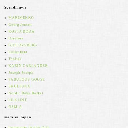
Scandinavia
MARIMEKKO
Georg Jensen
KOSTA BODA
Orrefors
GUSTAVSBERG
Littlephant
Tonfisk
KARIN CARLANDER
Joseph Joseph
FABULOUS GOOSE
SKULTUNA
Nordic Baby Basket
LE KLINT
OSMIA
made in Japan
momentum factory Orii