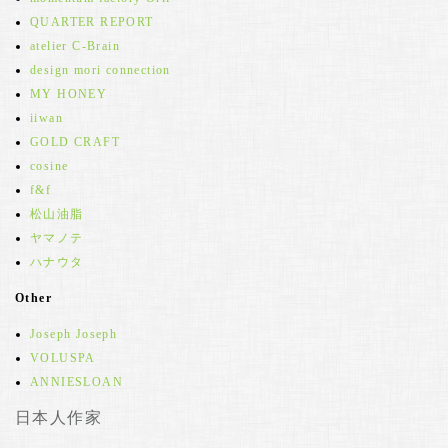
QUARTER REPORT
atelier C-Brain
design mori connection
MY HONEY
iiwan
GOLD CRAFT
cosine
f&f
松山油脂
ヤマノテ
ハナウタ
Other
Joseph Joseph
VOLUSPA
ANNIESLOAN
日本人作家