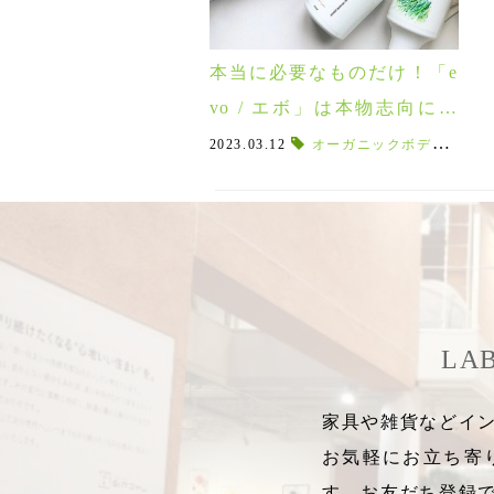
本当に必要なものだけ！「e
vo / エボ」は本物志向にオ
ススメのガーデニングアイ
2023.03.12
オーガニックボディーガード
テム！
LA
家具や雑貨などイン
お気軽にお立ち寄
す。お友だち登録