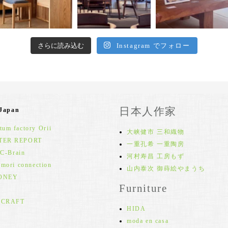
さらに読み込む
Instagram でフォロー
日本人作家
 Japan
um factory Orii
大峡健市 三和織物
TER REPORT
一重孔希 一重陶房
 C-Brain
河村寿昌 工房もず
 mori connection
山内泰次 御蒔絵やまうち
ONEY
Furniture
 CRAFT
HIDA
moda en casa