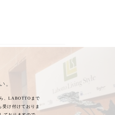
園芸
,
植物店
,
カシワバゴム
,
ドラセナ
,
コンシンネ
,
ガーデニングアイ
さい。
、LABOTTOまで
も受け付けておりま
しておりますので、