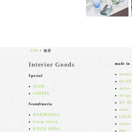
TOP
>
無害
Interior Goods
made in
moment
Special
QUAR
SGHR
atelier
SEMPRE
design
MY H
Scandinavia
iiwan
MARIMEKKO
GOLD
Georg Jensen
cosine
KOSTA BODA
f&f