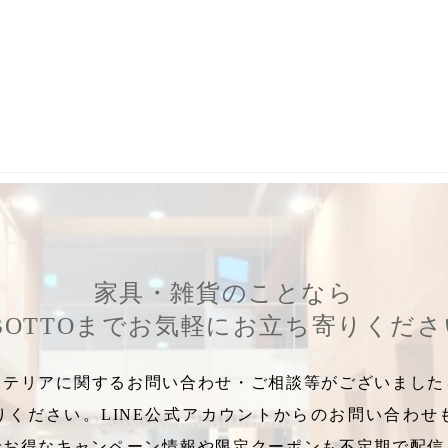
,
evo郡山
,
evo福島
,
パキラ
,
観葉植物郡山
,
ショウナンゴム
,
郡山
家具・雑貨のことなら
BOTTOまでお気軽にお立ち寄りくだ
テリアに関するお問い合わせ・ご相談等がございましたら
りください。LINE公式アカウントからのお問い合わせ
でお得なキャンペーン情報や限定クーポンも不定期で配信