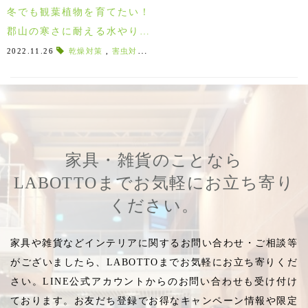
冬でも観葉植物を育てたい！
郡山の寒さに耐える水やりの
仕方や置き場所、乾燥対策の
2022.11.26
乾燥対策
,
害虫対策
,
植物初心者にオススメ
,
耐暑性
,
水や
ポイントをご紹介♪
家具・雑貨のことなら
LABOTTOまでお気軽にお立ち寄り
ください。
家具や雑貨などインテリアに関するお問い合わせ・ご相談等
がございましたら、LABOTTOまでお気軽にお立ち寄りくだ
さい。LINE公式アカウントからのお問い合わせも受け付け
ております。お友だち登録でお得なキャンペーン情報や限定