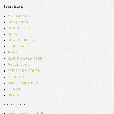
Scandinavia
MARIMEKKO
Georg Jensen
KOSTA BODA
Orrefors
GUSTAVSBERG
Littlephant
Tonfisk
KARIN CARLANDER
Joseph Joseph
FABULOUS GOOSE
SKULTUNA
Nordic Baby Basket
LE KLINT
OSMIA
made in Japan
momentum factory Orii