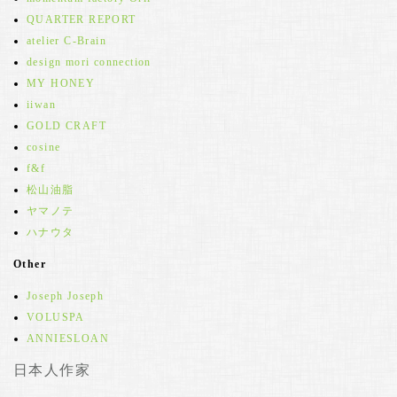
QUARTER REPORT
atelier C-Brain
design mori connection
MY HONEY
iiwan
GOLD CRAFT
cosine
f&f
松山油脂
ヤマノテ
ハナウタ
Other
Joseph Joseph
VOLUSPA
ANNIESLOAN
日本人作家