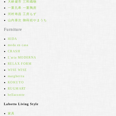
大峡健市 三和織物
一重孔希 一重陶房
河村寿昌 工房もず
山内泰次 御蒔絵やまうち
Furniture
HIDA
moda en casa
CRASH
L'aria MODERNA
RELAX FORM
WISE WISE
margherita
KOKUYO
RUGMART
bellacontte
Labotto Living Style
家具