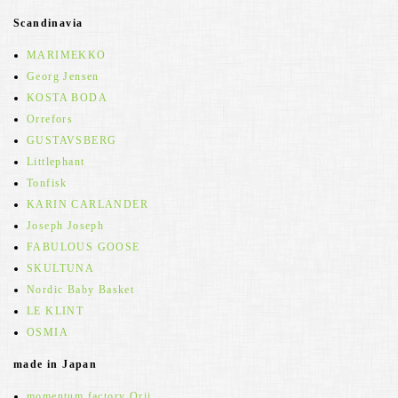
Scandinavia
MARIMEKKO
Georg Jensen
KOSTA BODA
Orrefors
GUSTAVSBERG
Littlephant
Tonfisk
KARIN CARLANDER
Joseph Joseph
FABULOUS GOOSE
SKULTUNA
Nordic Baby Basket
LE KLINT
OSMIA
made in Japan
momentum factory Orii