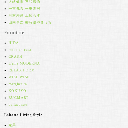
大峡健市 三和織物
一重孔希 一重陶房
河村寿昌 工房もず
山内泰次 御蒔絵やまうち
Furniture
HIDA
moda en casa
CRASH
L'aria MODERNA
RELAX FORM
WISE WISE
margherita
KOKUYO
RUGMART
bellacontte
Labotto Living Style
家具