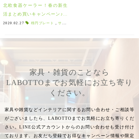
北欧食器ケーラー！春の新生
活まとめ買いキャンペーン♪～
3/31
2020.02.27
楕円プレート
,
サーモカップ
,
ウワスラ
,
オンブリア
,
北欧
家具・雑貨のことなら
LABOTTOまでお気軽にお立ち寄り
ください。
家具や雑貨などインテリアに関するお問い合わせ・ご相談等
がございましたら、LABOTTOまでお気軽にお立ち寄りくだ
さい。LINE公式アカウントからのお問い合わせも受け付け
ております。お友だち登録でお得なキャンペーン情報や限定