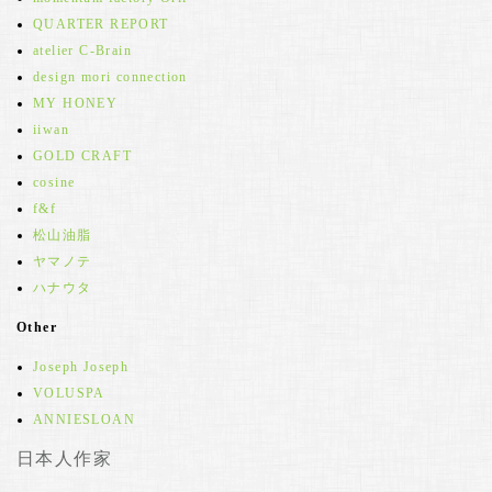
QUARTER REPORT
atelier C-Brain
design mori connection
MY HONEY
iiwan
GOLD CRAFT
cosine
f&f
松山油脂
ヤマノテ
ハナウタ
Other
Joseph Joseph
VOLUSPA
ANNIESLOAN
日本人作家