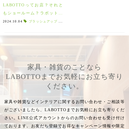
LABOTTOってお店？それと
もショールーム？ラボットは
インテリアショップです！
2024.10.04
ブラッシュアップ
,
郡山 家具
,
館内案内
,
店内
,
館内
,
郡
家具・雑貨のことなら
LABOTTOまでお気軽にお立ち寄り
ください。
家具や雑貨などインテリアに関するお問い合わせ・ご相談等
がございましたら、LABOTTOまでお気軽にお立ち寄りくだ
さい。LINE公式アカウントからのお問い合わせも受け付け
ております。お友だち登録でお得なキャンペーン情報や限定