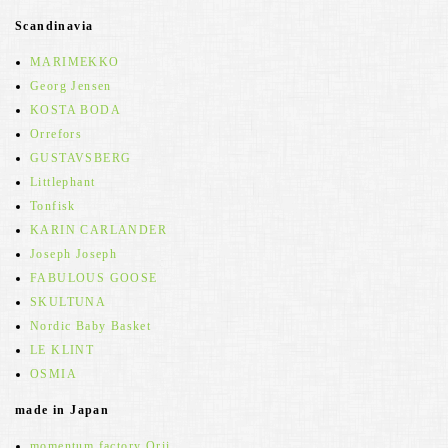
Scandinavia
MARIMEKKO
Georg Jensen
KOSTA BODA
Orrefors
GUSTAVSBERG
Littlephant
Tonfisk
KARIN CARLANDER
Joseph Joseph
FABULOUS GOOSE
SKULTUNA
Nordic Baby Basket
LE KLINT
OSMIA
made in Japan
momentum factory Orii