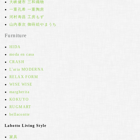
大峡健市 三和織物
一重孔希 一重陶房
河村寿昌 工房もず
山内泰次 御蒔絵やまうち
Furniture
HIDA
moda en casa
CRASH
L'aria MODERNA
RELAX FORM
WISE WISE
margherita
KOKUYO
RUGMART
bellacontte
Labotto Living Style
家具