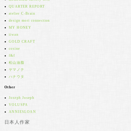
QUARTER REPORT
atelier C-Brain
design mori connection
MY HONEY
iiwan
GOLD CRAFT
cosine
f&f
松山油脂
ヤマノテ
ハナウタ
Other
Joseph Joseph
VOLUSPA
ANNIESLOAN
日本人作家