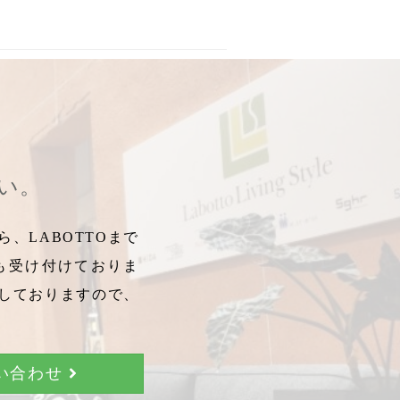
ったか
,
防寒
,
b2c
,
センプレ
,
靴下
さい。
、LABOTTOまで
も受け付けておりま
しておりますので、
問い合わせ