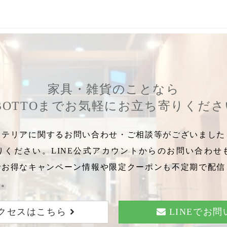
くつした
,
ふわふわ
,
もこもこ
,
冷え性対策
,
ルームソックス
,
裏地あ
家具・雑貨のことなら
BOTTOまでお気軽にお立ち寄りくだ
テリアに関するお問い合わせ・ご相談等がございましたら
りください。LINE公式アカウントからのお問い合わせ
でお得なキャンペーン情報や限定クーポンも不定期で配信
い。
クセスはこちら
LINEでお