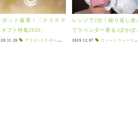
ラボット厳選！「クリスマ
レンジで2分！繰り返し使
スギフト特集2020」
てラベンダー香る♪ぽかぽ
小麦ウォーマー！
020.11.26
,
warm's
,
アリス×クチポール
オシャレなルームシューズ
,
パパとママ
2019.12.07
,
ボアルームシューズ
,
ミッフィ
ウィートウォーマー
,
ミッフィファ
,
つまず