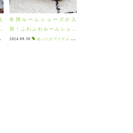
え
冬用ルームシューズが入
か
荷！ふわふわルームシュー
ズは数量限定！履き心地も
ーストライト
き防止
,
エコロジカル
,
2024.09.30
ボアスリッパ
,
アリスギフトセット
,
ホッカイロ
,
あったかアイテム
秋冬アイテム
,
テリブルツインズ
,
,
プレゼントされたら嬉しい
,
お家時間
完売必至
,
,
,
フロンティア
自然療法
インソール
,
湯たんぽ
,
,
,
frontier
床暖
チクチ
,
極上♪