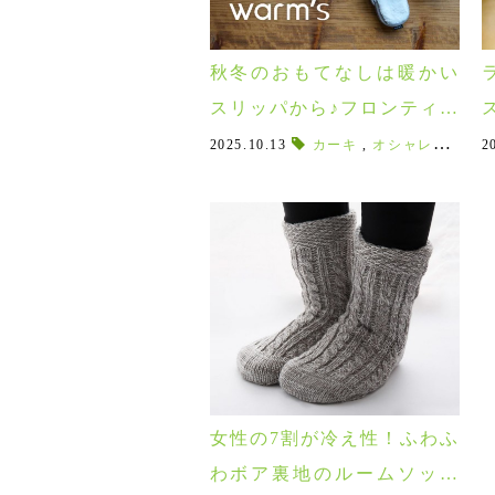
秋冬のおもてなしは暖かい
スリッパから♪フロンティア
新作の冬用スリッパ「war
2025.10.13
カーキ
,
オシャレなスリッパ
2
m’s（ウォームズ）」が入荷
しました！
女性の7割が冷え性！ふわふ
わボア裏地のルームソック