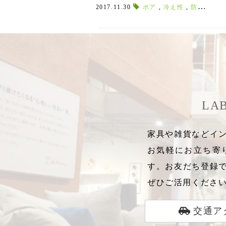
スで足先ポッカポカ♪
2017.11.30
ボア
,
冷え性
,
防寒対策
,
LA
家具や雑貨などイン
お気軽にお立ち寄
す。お友だち登録
ぜひご活用くださ
交通ア