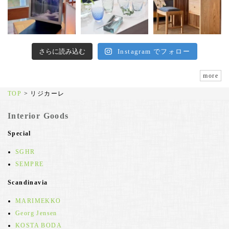
さらに読み込む
Instagram でフォロー
more
TOP
>
リジカーレ
Interior Goods
Special
SGHR
SEMPRE
Scandinavia
MARIMEKKO
Georg Jensen
KOSTA BODA