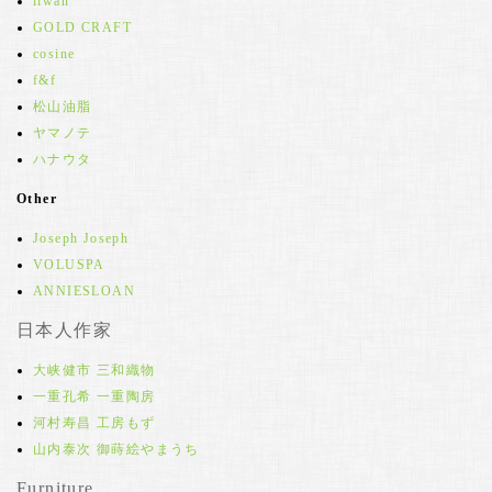
iiwan
GOLD CRAFT
cosine
f&f
松山油脂
ヤマノテ
ハナウタ
Other
Joseph Joseph
VOLUSPA
ANNIESLOAN
日本人作家
大峡健市 三和織物
一重孔希 一重陶房
河村寿昌 工房もず
山内泰次 御蒔絵やまうち
Furniture