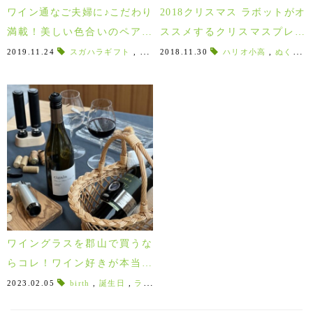
ワイン通なご夫婦に♪こだわり
2018クリスマス ラボットがオ
満載！美しい色合いのペアワ
ススメするクリスマスプレゼ
イングラス・リジカーレ！
ント
2019.11.24
スガハラギフト
,
クリスマスギフト
2018.11.30
,
ワインレッド
ハリオ小高
,
,
ぬくぬく
タン
,
ワイングラスを郡山で買うな
らコレ！ワイン好きが本当に
選ぶオススメグラス5選！
2023.02.05
birth
,
誕生日
,
ライムライト
,
INFORMAL
,
インフォーマ