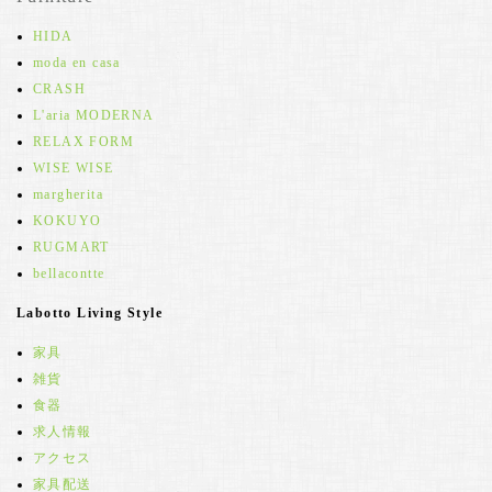
HIDA
moda en casa
CRASH
L'aria MODERNA
RELAX FORM
WISE WISE
margherita
KOKUYO
RUGMART
bellacontte
Labotto Living Style
家具
雑貨
食器
求人情報
アクセス
家具配送