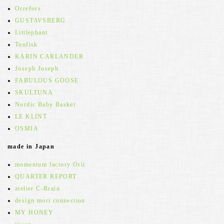
Orrefors
GUSTAVSBERG
Littlephant
Tonfisk
KARIN CARLANDER
Joseph Joseph
FABULOUS GOOSE
SKULTUNA
Nordic Baby Basket
LE KLINT
OSMIA
made in Japan
momentum factory Orii
QUARTER REPORT
atelier C-Brain
design mori connection
MY HONEY