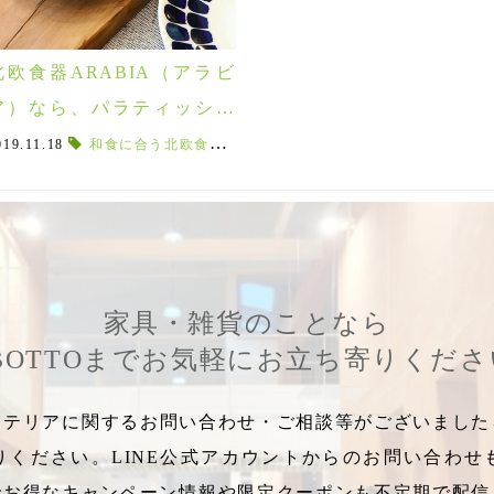
北欧食器ARABIA（アラビ
ア）なら、パラティッシと
トゥオッキオがオススメ！
マス用食器
019.11.18
,
食卓を演出する食器
和食に合う北欧食器
,
,
お子様用クリスマス食器
パラティッシ
,
トゥオッキオ
,
ジルコニア
,
TUOK
家具・雑貨のことなら
BOTTOまでお気軽にお立ち寄りくだ
テリアに関するお問い合わせ・ご相談等がございましたら
りください。LINE公式アカウントからのお問い合わせ
でお得なキャンペーン情報や限定クーポンも不定期で配信