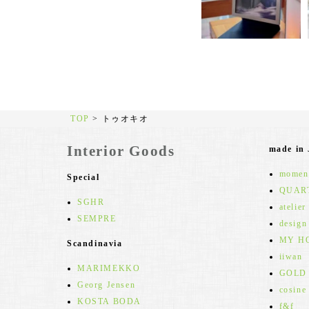
TOP
>
トゥオキオ
Interior Goods
made in
moment
Special
QUAR
SGHR
atelier
SEMPRE
design
MY H
Scandinavia
iiwan
MARIMEKKO
GOLD
Georg Jensen
cosine
KOSTA BODA
f&f