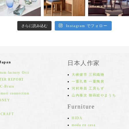
さらに読み込む
Instagram でフォロー
日本人作家
 Japan
um factory Orii
大峡健市 三和織物
TER REPORT
一重孔希 一重陶房
 C-Brain
河村寿昌 工房もず
 mori connection
山内泰次 御蒔絵やまうち
ONEY
Furniture
 CRAFT
HIDA
moda en casa