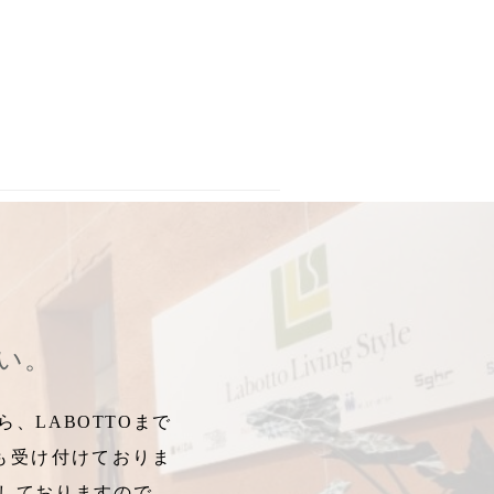
製カトラリー
IO
,
トゥオキオ
,
アレルギーフリーカトラリー
,
PARATIISI
,
北欧食器なら
,
DENMARK王室御用達
,
洋食器
,
楽園
,
映画
,
,
か
バ
さい。
、LABOTTOまで
も受け付けておりま
しておりますので、