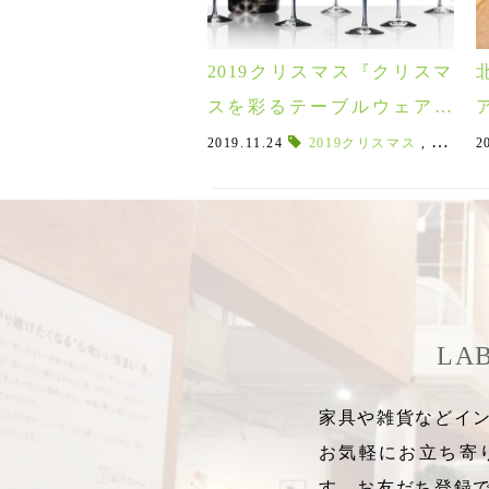
2019クリスマス『クリスマ
スを彩るテーブルウェア特
集』
2019.11.24
2019クリスマス
,
クリス
2
LA
家具や雑貨などイン
お気軽にお立ち寄
す。お友だち登録