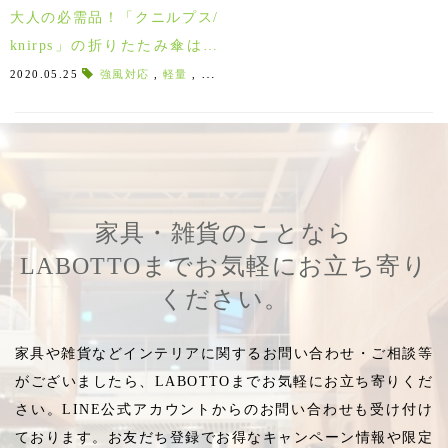
大人の必需品！「クニルプス/
knirps」の折りたたみ傘はワ
ンタッチで簡単丈夫♪
2020.05.25
強風対応
,
軽量
,
ワンタッチ
,
自動開閉機能
,
撥水処理
,
グ
家具・雑貨のことなら
LABOTTOまでお気軽にお立ち寄り
ください。
家具や雑貨などインテリアに関するお問い合わせ・ご相談等
がございましたら、LABOTTOまでお気軽にお立ち寄りくだ
さい。LINE公式アカウントからのお問い合わせも受け付け
ております。お友だち登録でお得なキャンペーン情報や限定