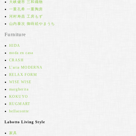
大峡健市 三和織物
一重孔希 一重陶房
河村寿昌 工房もず
山内泰次 御蒔絵やまうち
Furniture
HIDA
moda en casa
CRASH
L'aria MODERNA
RELAX FORM
WISE WISE
margherita
KOKUYO
RUGMART
bellacontte
Labotto Living Style
家具