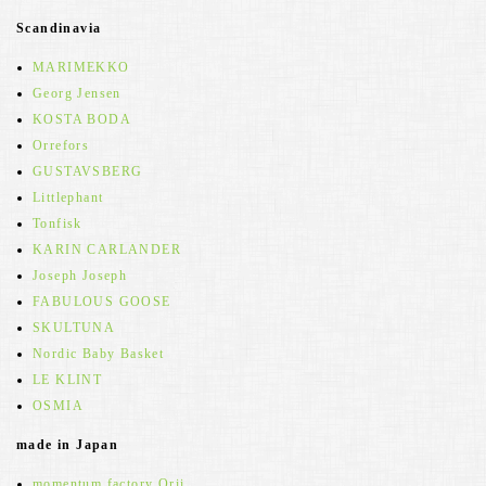
Scandinavia
MARIMEKKO
Georg Jensen
KOSTA BODA
Orrefors
GUSTAVSBERG
Littlephant
Tonfisk
KARIN CARLANDER
Joseph Joseph
FABULOUS GOOSE
SKULTUNA
Nordic Baby Basket
LE KLINT
OSMIA
made in Japan
momentum factory Orii