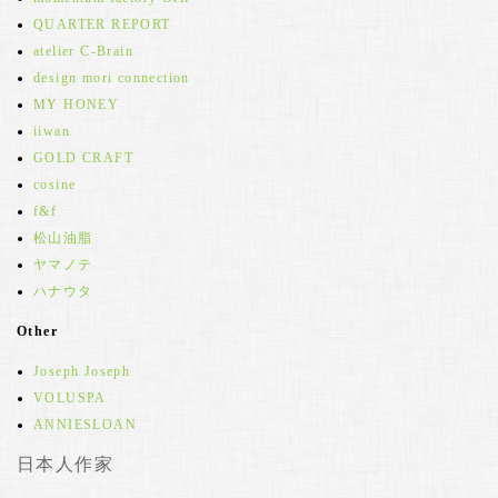
QUARTER REPORT
atelier C-Brain
design mori connection
MY HONEY
iiwan
GOLD CRAFT
cosine
f&f
松山油脂
ヤマノテ
ハナウタ
Other
Joseph Joseph
VOLUSPA
ANNIESLOAN
日本人作家