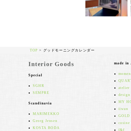
TOP
>
グッドモーニングカレンダー
Interior Goods
made in
moment
Special
QUAR
SGHR
atelier
SEMPRE
design
MY H
Scandinavia
iiwan
MARIMEKKO
GOLD
Georg Jensen
cosine
KOSTA BODA
f&f