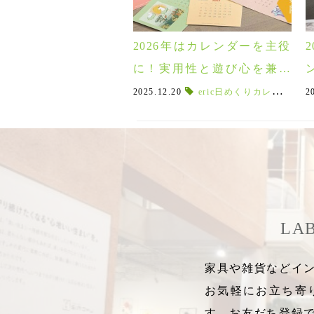
2026年はカレンダーを主役
に！実用性と遊び心を兼ね
備えた個性派カレンダーセ
2025.12.20
eric日めくりカレンダー
,
2
レクション♪
LA
家具や雑貨などイン
お気軽にお立ち寄
す。お友だち登録