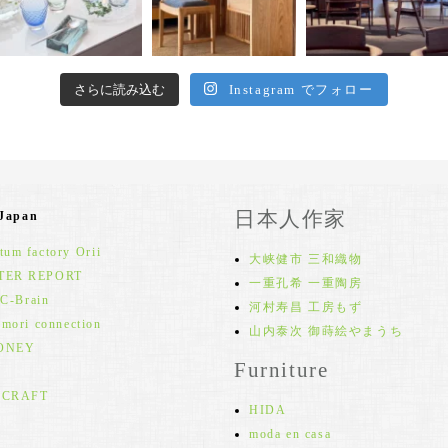
さらに読み込む
Instagram でフォロー
日本人作家
 Japan
um factory Orii
大峡健市 三和織物
TER REPORT
一重孔希 一重陶房
 C-Brain
河村寿昌 工房もず
 mori connection
山内泰次 御蒔絵やまうち
ONEY
Furniture
 CRAFT
HIDA
moda en casa