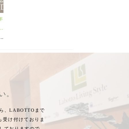
年
９
カレンダー
リックカレンダー
,
2022カレンダー
,
樹木カレンダー
,
2026カレンダー
,
2022年版
,
フラワーカレンダー
,
,
2022年カレンダー
2026年カレンダー
,
グリーンカレンダー
,
,
2022年モデル
calendar
,
ムー
,
さい。
、LABOTTOまで
も受け付けておりま
しておりますので、