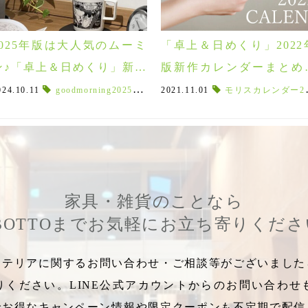
2025年版は大人気のムーミ
「卓上＆日めくり」2022
ン♪「卓上＆日めくり」新作
版新作カレンダーまとめ
カレンダーまとめ８選♪
選♪
024.10.11
umao卓上カレンダー
goodmorning2025年版カレンダー
,
MOOMINカレンダー
2021.11.01
,
goodmorningcalendar
,
公園カレンダー
モリスカレンダー2022
,
動物
,
エ
家具・雑貨のことなら
BOTTOまでお気軽にお立ち寄りくだ
テリアに関するお問い合わせ・ご相談等がございましたら
りください。LINE公式アカウントからのお問い合わせ
でお得なキャンペーン情報や限定クーポンも不定期で配信