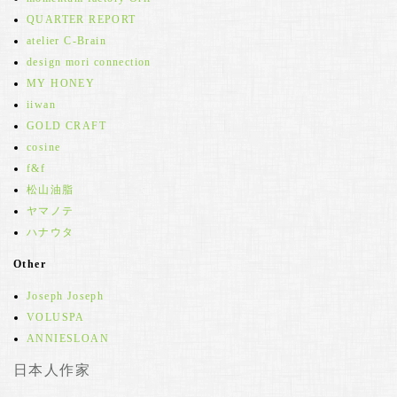
QUARTER REPORT
atelier C-Brain
design mori connection
MY HONEY
iiwan
GOLD CRAFT
cosine
f&f
松山油脂
ヤマノテ
ハナウタ
Other
Joseph Joseph
VOLUSPA
ANNIESLOAN
日本人作家