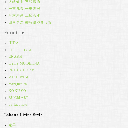
大峡健市 三和織物
一重孔希 一重陶房
河村寿昌 工房もず
山内泰次 御蒔絵やまうち
Furniture
HIDA
moda en casa
CRASH
L'aria MODERNA
RELAX FORM
WISE WISE
margherita
KOKUYO
RUGMART
bellacontte
Labotto Living Style
家具