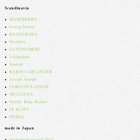
Scandinavia
MARIMEKKO
Georg Jensen
KOSTA BODA
Orrefors
GUSTAVSBERG
Littlephant
Tonfisk
KARIN CARLANDER
Joseph Joseph
FABULOUS GOOSE
SKULTUNA
Nordic Baby Basket
LE KLINT
OSMIA
made in Japan
momentum factory Orii