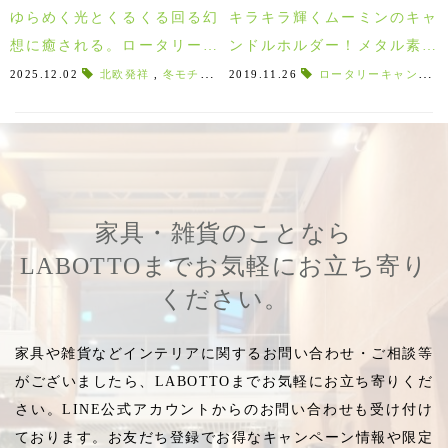
ゆらめく光とくるくる回る幻
キラキラ輝くムーミンのキャ
想に癒される。ロータリーキ
ンドルホルダー！メタル素材
ャンドルホルダーで過ごす特
のインテリア雑貨たち。
2025.12.02
北欧発祥
,
冬モチーフ
,
2019.11.26
雪の結晶
,
ダーナラホース
ロータリーキャンドル
,
くるく
別な時間
家具・雑貨のことなら
LABOTTOまでお気軽にお立ち寄り
ください。
家具や雑貨などインテリアに関するお問い合わせ・ご相談等
がございましたら、LABOTTOまでお気軽にお立ち寄りくだ
さい。LINE公式アカウントからのお問い合わせも受け付け
ております。お友だち登録でお得なキャンペーン情報や限定