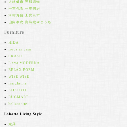
大峡健市 三和織物
一重孔希 一重陶房
河村寿昌 工房もず
山内泰次 御蒔絵やまうち
Furniture
HIDA
moda en casa
CRASH
L'aria MODERNA
RELAX FORM
WISE WISE
margherita
KOKUYO
RUGMART
bellacontte
Labotto Living Style
家具