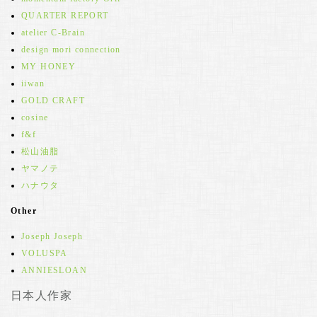
QUARTER REPORT
atelier C-Brain
design mori connection
MY HONEY
iiwan
GOLD CRAFT
cosine
f&f
松山油脂
ヤマノテ
ハナウタ
Other
Joseph Joseph
VOLUSPA
ANNIESLOAN
日本人作家