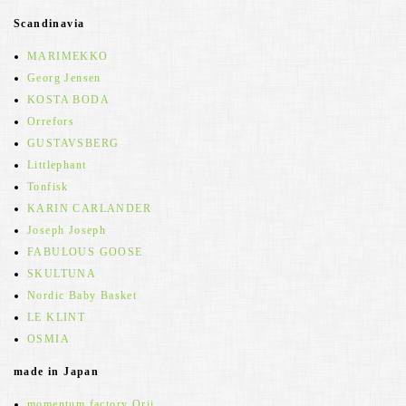
Scandinavia
MARIMEKKO
Georg Jensen
KOSTA BODA
Orrefors
GUSTAVSBERG
Littlephant
Tonfisk
KARIN CARLANDER
Joseph Joseph
FABULOUS GOOSE
SKULTUNA
Nordic Baby Basket
LE KLINT
OSMIA
made in Japan
momentum factory Orii