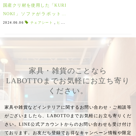
国産クリ材を使用した「KURI
NOKI」ソファがラボットオ
リジナルの張り生地で新登
2024.06.06
チェアシート
,
ヒダパートナー
,
笠木
,
クリ
,
クリ材
,
くり
場！好きな生地でオーダーす
る方法をご紹介♪
家具・雑貨のことなら
LABOTTOまでお気軽にお立ち寄り
ください。
家具や雑貨などインテリアに関するお問い合わせ・ご相談等
がございましたら、LABOTTOまでお気軽にお立ち寄りくだ
さい。LINE公式アカウントからのお問い合わせも受け付け
ております。お友だち登録でお得なキャンペーン情報や限定