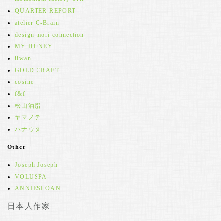
QUARTER REPORT
atelier C-Brain
design mori connection
MY HONEY
iiwan
GOLD CRAFT
cosine
f&f
松山油脂
ヤマノテ
ハナウタ
Other
Joseph Joseph
VOLUSPA
ANNIESLOAN
日本人作家