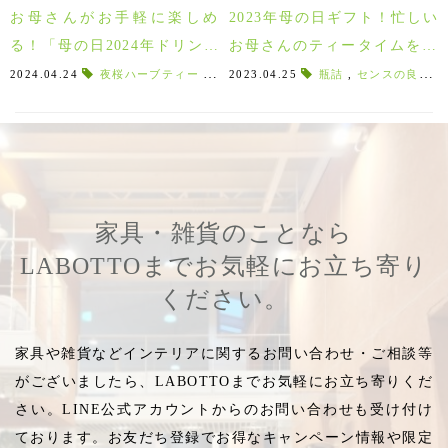
お母さんがお手軽に楽しめ
2023年母の日ギフト！忙しい
る！「母の日2024年ドリンク
お母さんのティータイムを充
＆スィーツ５選」
実させるドリンク＆スィーツ
2024.04.24
夜桜ハーブティー
,
ピーチズ
2023.04.25
,
トリュフチョコ
瓶詰
,
センスの良い人に贈る
,
シャンパン
ギフト特集！
家具・雑貨のことなら
LABOTTOまでお気軽にお立ち寄り
ください。
家具や雑貨などインテリアに関するお問い合わせ・ご相談等
がございましたら、LABOTTOまでお気軽にお立ち寄りくだ
さい。LINE公式アカウントからのお問い合わせも受け付け
ております。お友だち登録でお得なキャンペーン情報や限定