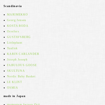
Scandinavia
MARIMEKKO
Georg Jensen
KOSTA BODA
Orrefors
GUSTAVSBERG
Littlephant
Tonfisk
KARIN CARLANDER
Joseph Joseph
FABULOUS GOOSE
SKULTUNA
Nordic Baby Basket
LE KLINT
OSMIA
made in Japan
momentum factory Orii