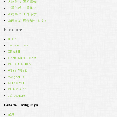
大峡健市 三和織物
一重孔希 一重陶房
河村寿昌 工房もず
山内泰次 御蒔絵やまうち
Furniture
HIDA
moda en casa
CRASH
L'aria MODERNA
RELAX FORM
WISE WISE
margherita
KOKUYO
RUGMART
bellacontte
Labotto Living Style
家具